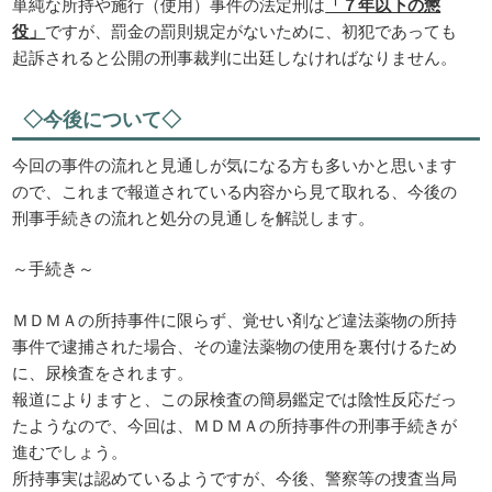
単純な所持や施行（使用）事件の法定刑は
「７年以下の懲
役」
ですが、罰金の罰則規定がないために、初犯であっても
起訴されると公開の刑事裁判に出廷しなければなりません。
◇今後について◇
今回の事件の流れと見通しが気になる方も多いかと思います
ので、これまで報道されている内容から見て取れる、今後の
刑事手続きの流れと処分の見通しを解説します。
～手続き～
ＭＤＭＡの所持事件に限らず、覚せい剤など違法薬物の所持
事件で逮捕された場合、その違法薬物の使用を裏付けるため
に、尿検査をされます。
報道によりますと、この尿検査の簡易鑑定では陰性反応だっ
たようなので、今回は、ＭＤＭＡの所持事件の刑事手続きが
進むでしょう。
所持事実は認めているようですが、今後、警察等の捜査当局