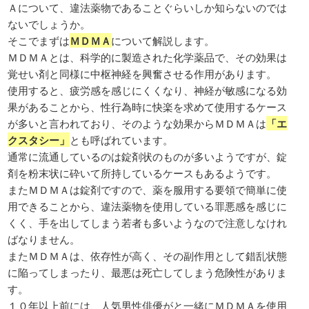
Ａについて、違法薬物であることぐらいしか知らないのでは
ないでしょうか。
そこでまずは
ＭＤＭＡ
について解説します。
ＭＤＭＡとは、科学的に製造された化学薬品で、その効果は
覚せい剤と同様に中枢神経を興奮させる作用があります。
使用すると、疲労感を感じにくくなり、神経が敏感になる効
果があることから、性行為時に快楽を求めて使用するケース
が多いと言われており、そのような効果からＭＤＭＡは
「エ
クスタシー」
とも呼ばれています。
通常に流通しているのは錠剤状のものが多いようですが、錠
剤を粉末状に砕いて所持しているケースもあるようです。
またＭＤＭＡは錠剤ですので、薬を服用する要領で簡単に使
用できることから、違法薬物を使用している罪悪感を感じに
くく、手を出してしまう若者も多いようなので注意しなけれ
ばなりません。
またＭＤＭＡは、依存性が高く、その副作用として錯乱状態
に陥ってしまったり、最悪は死亡してしまう危険性がありま
す。
１０年以上前には、人気男性俳優がと一緒にＭＤＭＡを使用