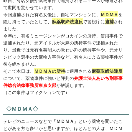
昨日、有名女優が薬物事件で逮捕されるニュースが報道され
て世間を驚かせています。
今回逮捕された有名女優は、自宅マンションに、
ＭＤＭＡ
を
隠し持っていたとして、
麻薬取締法違反
で警視庁に
逮捕
され
ました。
今年は、有名ミュージシャンがコカインの所持、使用事件で
逮捕されたり、元アイドルが大麻の所持事件で逮捕された
り、最近では元有名芸能人の覚せい剤の所持事件や、元オリ
ンピック選手の大麻輸入事件など、有名人による薬物事件が
後を絶ちません。
そこで本日は、
ＭＤＭＡの所持
に適用される
麻薬取締法違反
について、薬物事件に強いと評判の
弁護士法人あいち刑事事
件総合法律事務所東京支部
が解説します。
（この事件はフィクションです）
◇ＭＤＭＡ◇
テレビのニュースなどで
「ＭＤＭＡ」
という薬物を聞いたこ
とがある方も多いかと思いますが、ほとんどの人は、ＭＤＭ