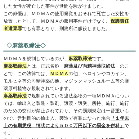
した女性が死亡した事件が世間を騒がせました。
この俳優は、ＭＤＭＡの使用発覚をおそれて死亡した女性を
放置したとして、ＭＤＭＡの服用事件だけでなく、
保護責任
者遺棄罪
でも有罪となり、刑務所に服役しました。
◇麻薬取締法◇
ＭＤＭＡを規制しているのが、
麻薬取締法
です。
麻薬取締法
とは、正式名称「
麻薬及び向精神薬取締法
」のこ
とで、この法律では、
ＭＤＭＡ
の他、ヘロインやコカイン、
モルヒネ等の向精神薬の他、マジックマッシュルーム等の麻
薬原料植物が規制されています。
麻薬取締法
で規制されている違法薬物の一種ＭＤＭＡについ
ては、輸出入と製造・製剤、譲渡・譲受、所持、施行、施行
のための交付が禁止されており、その罰則規定は一番重いも
ので、営利目的の輸出入、製造で有罪になった場合
「１年以
上の有期懲役 情状により５００万円以下の罰金を併科」
で
す。