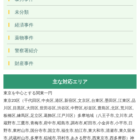
未分類
経済事件
薬物事件
警察署紹介
財産事件
主な対応エリア
東京を中心とする関東一円
東京23区（千代田区,中央区,港区,新宿区,文京区,台東区,墨田区,江東区,品
川区,目黒区,大田区,世田谷区,渋谷区,中野区,杉並区,豊島区,北区,荒川区,
板橋区,練馬区,足立区,葛飾区,江戸川区）多摩地域（八王子市,立川市,武
蔵野市,三鷹市,青梅市,府中市,昭島市,調布市,町田市,小金井市,小平市,日
野市,東村山市,国分寺市,国立市,福生市,狛江市,東大和市,清瀬市,東久留米
市,武蔵村山市,多摩市,稲城市,羽村市,あきる野市,西東京市,西多摩郡）神