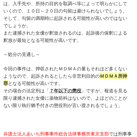
は、入手先や、所持の目的を取調べ等によって明らかにして
いくので、１０日～２０日の勾留は避けられないでしょう。
そして、勾留の満期時に起訴される可能性が高いのではない
でしょうか。
また逮捕された女優が釈放されるのは、起訴後の保釈による
釈放が最短となる可能性が高いです。
～処分の見通し～
今回の事件は、押収されたＭＤＭＡの量もそれほど多くない
ようなので、起訴されるとしたら非営利目的の
ＭＤＭＡ所持
罪
となる可能性が高いです。
その場合の法定刑は「
７年以下の懲役
」ですが、報道を見る
限り逮捕された女優に薬物前科はないので、よほどのことが
ない限り執行猶予付きの懲役刑が言い渡されるでしょう。
弁護士法人あいち刑事事件総合法律事務所東京支部
では刑事事