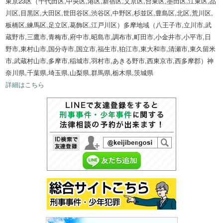
東京23区（千代田区,中央区,港区,新宿区,文京区,台東区,墨田区,江東区,品
川区,目黒区,大田区,世田谷区,渋谷区,中野区,杉並区,豊島区,北区,荒川区,
板橋区,練馬区,足立区,葛飾区,江戸川区）多摩地域（八王子市,立川市,武
蔵野市,三鷹市,青梅市,府中市,昭島市,調布市,町田市,小金井市,小平市,日
野市,東村山市,国分寺市,国立市,福生市,狛江市,東大和市,清瀬市,東久留米
市,武蔵村山市,多摩市,稲城市,羽村市,あきる野市,西東京市,西多摩郡）神
奈川県,千葉県,埼玉県,山梨県,群馬県,栃木県,茨城県
詳細はこちら