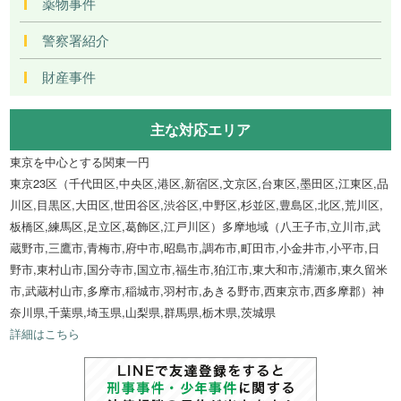
薬物事件
警察署紹介
財産事件
主な対応エリア
東京を中心とする関東一円
東京23区（千代田区,中央区,港区,新宿区,文京区,台東区,墨田区,江東区,品
川区,目黒区,大田区,世田谷区,渋谷区,中野区,杉並区,豊島区,北区,荒川区,
板橋区,練馬区,足立区,葛飾区,江戸川区）多摩地域（八王子市,立川市,武
蔵野市,三鷹市,青梅市,府中市,昭島市,調布市,町田市,小金井市,小平市,日
野市,東村山市,国分寺市,国立市,福生市,狛江市,東大和市,清瀬市,東久留米
市,武蔵村山市,多摩市,稲城市,羽村市,あきる野市,西東京市,西多摩郡）神
奈川県,千葉県,埼玉県,山梨県,群馬県,栃木県,茨城県
詳細はこちら