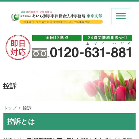
控訴
トップ
控訴
控訴とは