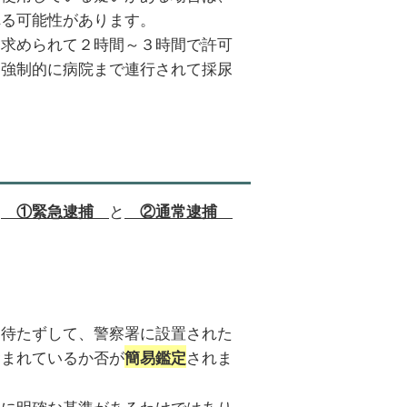
れる可能性があります。
を求められて２時間～３時間で許可
、強制的に病院まで連行されて採尿
は
と
①緊急逮捕
②通常逮捕
を待たずして、警察署に設置された
含まれているか否が
されま
簡易鑑定
的に明確な基準があるわけではあり