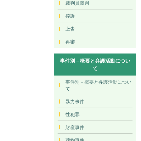
裁判員裁判
控訴
上告
再審
事件別－概要と弁護活動につい
て
事件別－概要と弁護活動につい
て
暴力事件
性犯罪
財産事件
薬物事件