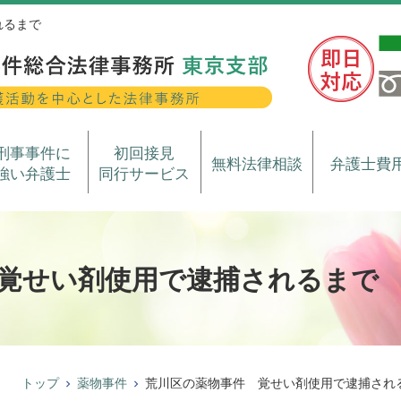
れるまで
刑事事件に
初回接見
無料法律相談
弁護士費
強い弁護士
同行サービス
覚せい剤使用で逮捕されるまで
トップ
薬物事件
荒川区の薬物事件 覚せい剤使用で逮捕され