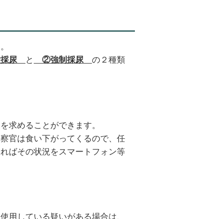
す。
と
の２種類
意採尿
②強制採尿
尿を求めることができます。
警察官は食い下がってくるので、任
きればその状況をスマートフォン等
を使用している疑いがある場合は、