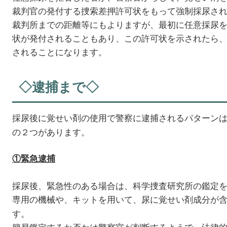
裁判官の発付する捜索差押許可状をもって強制採尿さ
裁判所までの距離等にもよりますが、最初に任意採尿
状が発付されることもあり、この許可状を示されたら
されることになります。
◇逮捕まで◇
採尿後に覚せい剤の使用で警察に逮捕されるパターン
の２つがあります。
①緊急逮捕
採尿後、緊急性のある場合は、科学捜査研究所の鑑定
専用の機械や、キットを用いて、尿に覚せい剤成分が
す。
簡易鑑定するか否かは警察官が判断するようで、法律