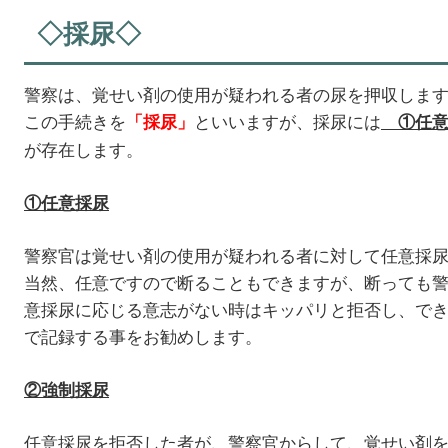
◇採尿◇
警察は、覚せい剤の使用が疑われる者の尿を押収しま
この手続きを
といいますが、採尿には
「採尿」
①任
が存在します。
①任意採尿
警察官は覚せい剤の使用が疑われる者に対して任意採
当然、任意ですので断ることもできますが、断っても
意採尿に応じる意志がない時はキッパリと拒否し、で
で記録する事をお勧めします。
②強制採尿
任意採尿を拒否した者が、警察官からして、覚せい剤