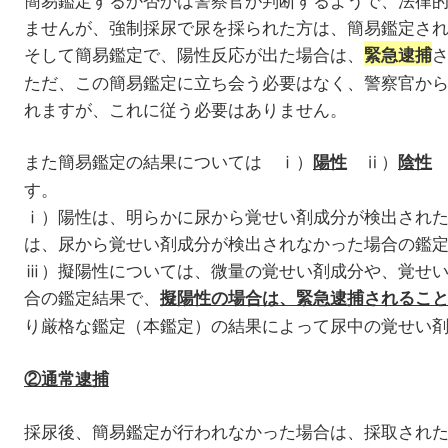
ませんが、強制採尿で尿を採られた方は、簡易鑑定さ
そして簡易鑑定で、陽性反応が出た場合は、
緊急逮捕
ただ、この簡易鑑定に立ち会う必要はなく、警察官か
れますが、これに従う必要はありません。
また簡易鑑定の結果については ⅰ）
ⅱ）
陽性
陰性
す。
ⅰ）陽性は、明らかに尿から覚せい剤成分が検出され
は、尿から覚せい剤成分が検出されなかった場合の鑑
ⅲ）擬陽性については、微量の覚せい剤成分や、覚せ
合の鑑定結果で、
擬陽性の場合は、緊急逮捕されるこ
り厳格な鑑定（本鑑定）の結果によって尿中の覚せい
②通常逮捕
採尿後、簡易鑑定が行われなかった場合は、採取され