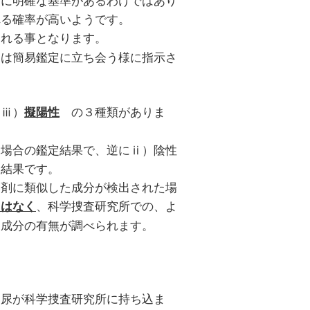
れる確率が高いようです。
される事となります。
らは簡易鑑定に立ち会う様に指示さ
ⅲ）
の３種類がありま
擬陽性
た場合の鑑定結果で、逆にⅱ）陰性
定結果です。
い剤に類似した成分が検出された場
、科学捜査研究所での、よ
とはな
く
剤成分の有無が調べられます。
た尿が科学捜査研究所に持ち込ま