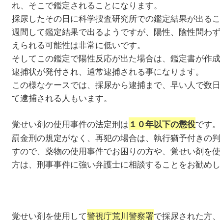
れ、そこで鑑定されることになります。
採尿したその日に科学捜査研究所での鑑定結果が出る
週間して鑑定結果で出るようですが、陽性、陰性問わ
えられる可能性は非常に低いです。
そしてこの鑑定で陽性反応が出た場合は、鑑定書が作
逮捕状が発付され、通常逮捕される事になります。
この様なケースでは、採尿から逮捕まで、早い人で数
て逮捕される人もいます。
覚せい剤の使用事件の法定刑は
です
１０年以下の懲役
罰金刑の規定がなく、再犯の場合は、執行猶予付きの
すので、薬物の使用事件でお困りの方や、覚せい剤を
方は、刑事事件に強い弁護士に相談することをお勧め
覚せい剤を使用して
警視庁荒川警察署
で採尿された方