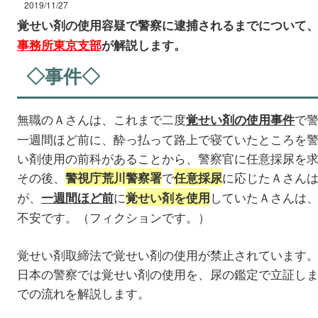
2019/11/27
覚せい剤の使用容疑で警察に逮捕されるまでについて
事務所東京支部
が解説します。
◇事件◇
無職のＡさんは、これまで二度
で
覚せい剤の使用事件
一週間ほど前に、酔っ払って路上で寝ていたところを
い剤使用の前科があることから、警察官に任意採尿を
その後、
で
に応じたＡさん
警視庁荒川警察署
任意採尿
が、
に
していたＡさんは
一週間ほど前
覚せい剤を使用
不安です。（フィクションです。）
覚せい剤取締法で覚せい剤の使用が禁止されています
日本の警察では覚せい剤の使用を、尿の鑑定で立証し
での流れを解説します。