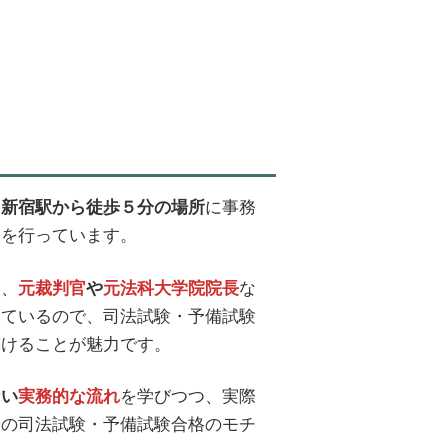
、
に事務
新宿駅から徒歩５分の場所
務を行っています。
ん、
な
元裁判官
や
元法科大学院院長
しているので、司法試験・予備試験
聞けることが魅力です。
を学びつつ、実際
ない
実務的な流れ
身の司法試験・予備試験合格のモチ