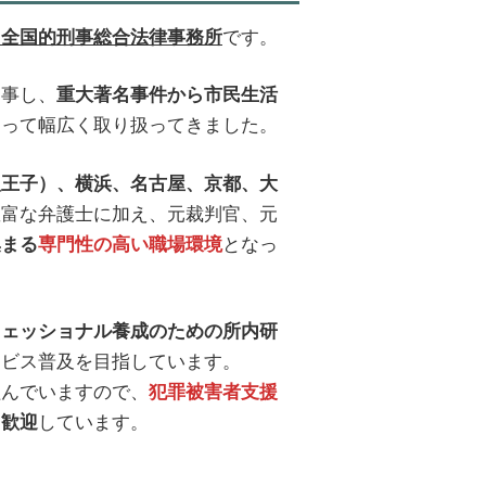
です。
う全国的刑事総合法律事務所
従事し、
重大著名事件から市民生活
たって幅広く取り扱ってきました。
八王子）、横浜、名古屋、京都、大
豊富な弁護士に加え、元裁判官、元
となっ
集まる
専門性の高い職場環境
フェッショナル養成のための所内研
ービス普及を目指しています。
組んでいますので、
犯罪被害者支援
しています。
も歓迎