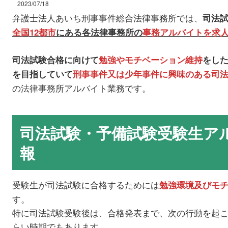
2023/07/18
弁護士法人あいち刑事事件総合法律事務所では、
司法
全国12都市
にある各法律事務所の
事務アルバイトを求
司法試験合格に向けて
勉強やモチベーション維持
をし
を目指していて
刑事事件又は少年事件に興味のある司
の法律事務所アルバイト業務です。
司法試験・予備試験受験生ア
報
受験生が司法試験に合格するためには
勉強環境及びモ
す。
特に司法試験受験後は、合格発表まで、次の行動を起
らい時期でもあります。