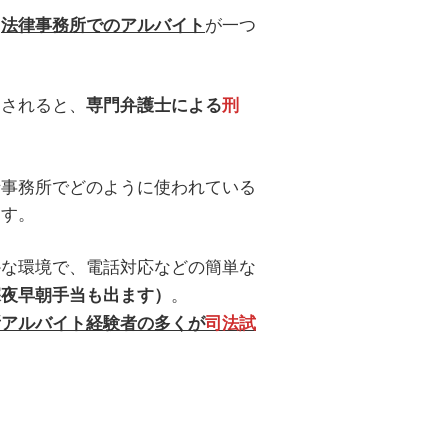
、
が一つ
法律事務所でのアルバイト
用されると、
専門弁護士による
刑
。
士事務所でどのように使われている
ます。
かな環境で、電話対応などの簡単な
。
深夜早朝手当も出ます）
所アルバイト経験者の多くが
司法試