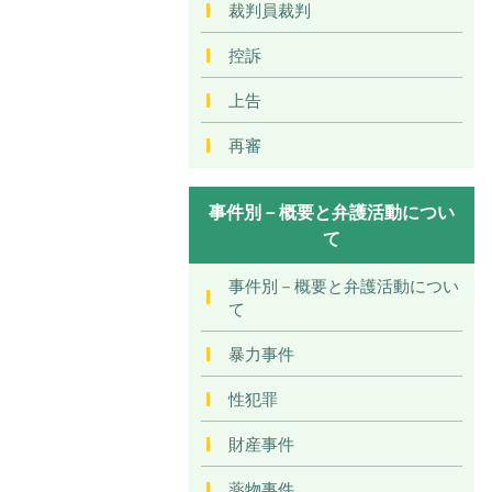
裁判員裁判
控訴
上告
再審
事件別－概要と弁護活動につい
て
事件別－概要と弁護活動につい
て
暴力事件
性犯罪
財産事件
薬物事件