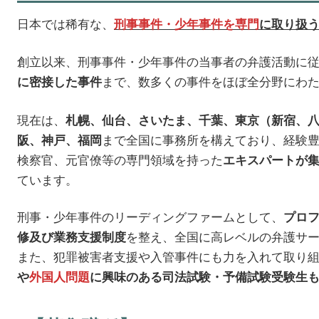
日本では稀有な、
刑事事件・少年事件を専門
に取り扱
創立以来、刑事事件・少年事件の当事者の弁護活動に
まで、数多くの事件をほぼ全分野にわ
に密接した事件
現在は、
札幌、仙台、さいたま、千葉、東京（新宿、
まで全国に事務所を構えており、経験
阪、神戸、福岡
検察官、元官僚等の専門領域を持った
エキスパートが
ています。
刑事・少年事件のリーディングファームとして、
プロ
を整え、全国に高レベルの弁護サ
修及び業務支援制度
また、犯罪被害者支援や入管事件にも力を入れて取り
や
外国人問題
に興味のある司法試験・予備試験受験生