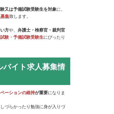
に、
試験又は予備試験受験生を対象
致します。
人募集
や、
たい方
弁護士・検察官・裁判官
にぴったり
法試験・予備試験受験生
ルバイト求人募集情
になりま
チベーションの維持
が重要
こしづらかったり勉強に身が入りづ