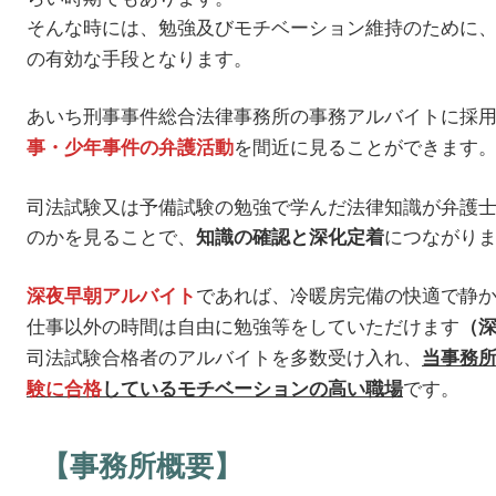
そんな時には、勉強及びモチベーション維持のために
の有効な手段となります。
あいち刑事事件総合法律事務所の事務アルバイトに採
を間近に見ることができます
事・少年事件の弁護活動
司法試験又は予備試験の勉強で学んだ法律知識が弁護
のかを見ることで、
につながり
知識の確認と深化定着
であれば、冷暖房完備の快適で静
深夜早朝アルバイト
仕事以外の時間は自由に勉強等をしていただけます
（
司法試験合格者のアルバイトを多数受け入れ、
当事務
です。
験に合格
しているモチベーションの高い職場
【事務所概要】