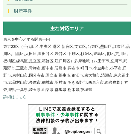
財産事件
主な対応エリア
東京を中心とする関東一円
東京23区（千代田区,中央区,港区,新宿区,文京区,台東区,墨田区,江東区,品
川区,目黒区,大田区,世田谷区,渋谷区,中野区,杉並区,豊島区,北区,荒川区,
板橋区,練馬区,足立区,葛飾区,江戸川区）多摩地域（八王子市,立川市,武
蔵野市,三鷹市,青梅市,府中市,昭島市,調布市,町田市,小金井市,小平市,日
野市,東村山市,国分寺市,国立市,福生市,狛江市,東大和市,清瀬市,東久留米
市,武蔵村山市,多摩市,稲城市,羽村市,あきる野市,西東京市,西多摩郡）神
奈川県,千葉県,埼玉県,山梨県,群馬県,栃木県,茨城県
詳細はこちら