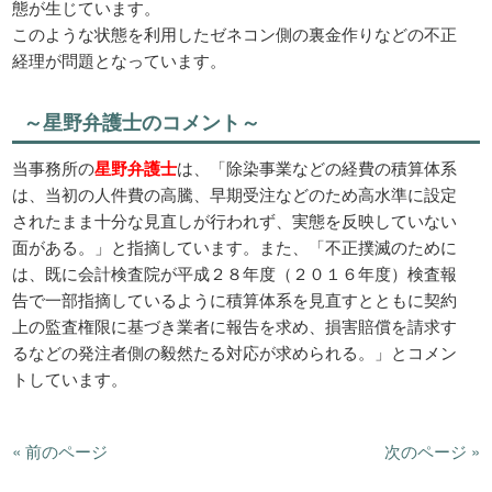
態が生じています。
このような状態を利用したゼネコン側の裏金作りなどの不正
経理が問題となっています。
～星野弁護士のコメント～
当事務所の
星野弁護士
は、「除染事業などの経費の積算体系
は、当初の人件費の高騰、早期受注などのため高水準に設定
されたまま十分な見直しが行われず、実態を反映していない
面がある。」と指摘しています。また、「不正撲滅のために
は、既に会計検査院が平成２８年度（２０１６年度）検査報
告で一部指摘しているように積算体系を見直すとともに契約
上の監査権限に基づき業者に報告を求め、損害賠償を請求す
るなどの発注者側の毅然たる対応が求められる。」とコメン
トしています。
« 前のページ
次のページ »