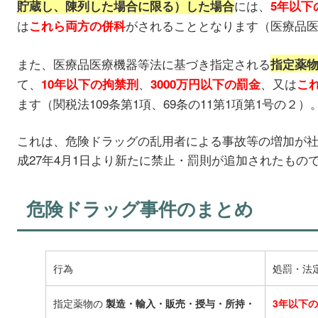
には、
貯蔵し、陳列した場合に限る）した場合
5年以下
は
がされることとなります（医療品医
これら両方の併科
また、医療品医療機器等法に基づき指定される
指定薬
て、
、
、又は
10年以下の拘禁刑
3000万円以下の罰金
こ
ます（関税法109条第1項、69条の11第1項第1号の２）
これは、危険ドラッグの乱用者による事故等の増加が
成27年4月1日より新たに禁止・罰則が追加されたもの
危険ドラッグ事件のまとめ
行為
処罰・法
指定薬物の
製造・輸入・販売・授与・所持・
3年以下