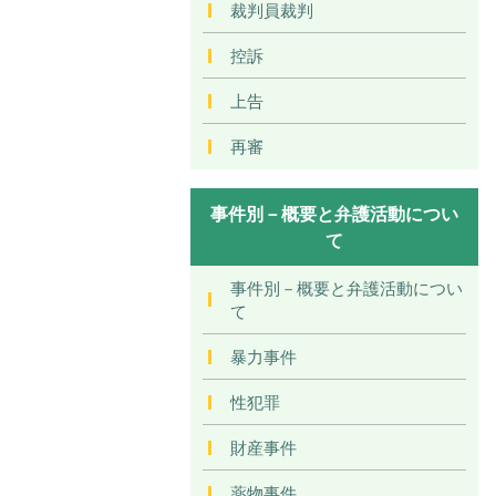
裁判員裁判
控訴
上告
再審
事件別－概要と弁護活動につい
て
事件別－概要と弁護活動につい
て
暴力事件
性犯罪
財産事件
薬物事件