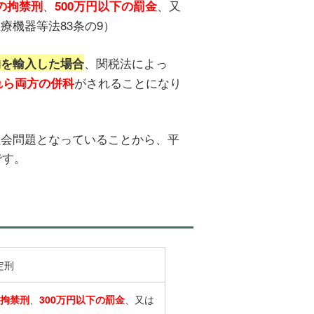
、
、又
の拘禁刑
500万円以下の罰金
療機器等法83条の9）
、関税法によっ
物を輸入した場合
がされることになり
れら両方の併科
。
社会問題となっていることから、平
です。
定刑
の拘禁刑
、
300万円以下の罰金
、又は