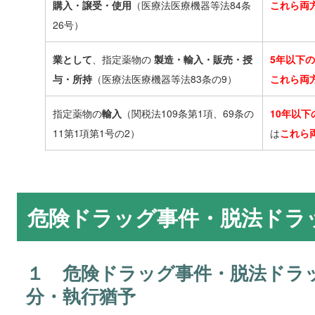
購入・譲受・使用
（医療法医療機器等法84条
これら両
26号）
業として
、指定薬物の
製造・輸入・販売・授
5年以下
与・所持
（医療法医療機器等法83条の9）
これら両
指定薬物の
輸入
（関税法109条第1項、69条の
10年以下
11第1項第1号の2）
は
これら
危険ドラッグ事件・脱法ドラ
１ 危険ドラッグ事件・脱法ドラ
分・執行猶予