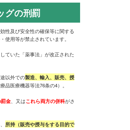
ッグの刑罰
有効性及び安全性の確保等に関する
持・使用等が禁止されています。
制していた「薬事法」が改正された
用途以外での
製造、輸入、販売、授
療品医療機器等法76条の4）。
、又は
がさ
の罰金
これら両方の併科
。
は、
所持（販売や授与をする目的で