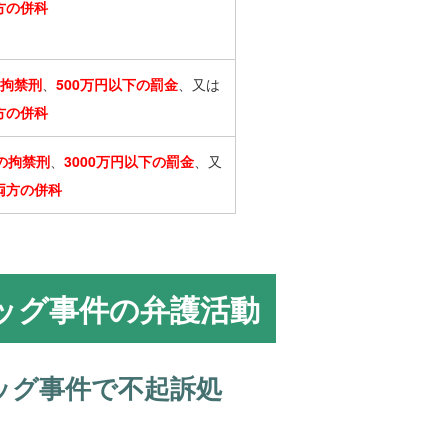
方の併科
の拘禁刑
、
500万円以下の罰金
、又は
方の併科
の拘禁刑
、
3000万円以下の罰金
、又
両方の併科
ッグ事件の弁護活動
ッグ事件で不起訴処