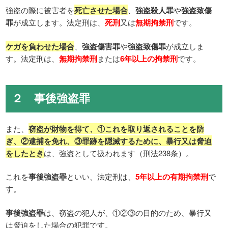
強盗の際に被害者を
死亡させた場合
、
強盗殺人罪
や
強盗致傷
罪
が成立します。法定刑は、
死刑
又は
無期拘禁刑
です。
ケガを負わせた場合
、
強盗傷害罪
や
強盗致傷罪
が成立しま
す。法定刑は、
無期拘禁刑
または
6年以上の拘禁刑
です。
２ 事後強盗罪
また、
窃盗が財物を得て、①これを取り返されることを防
ぎ、②逮捕を免れ、③罪跡を隠滅するために、暴行又は脅迫
をしたとき
は、強盗として扱われます（刑法238条）。
これを
事後強盗罪
といい、法定刑は、
5年以上の有期拘禁刑
で
す。
事後強盗罪
は、窃盗の犯人が、①②③の目的のため、暴行又
は脅迫をした場合の犯罪です。