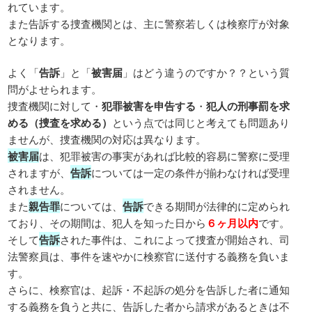
れています。
また告訴する捜査機関とは、主に警察若しくは検察庁が対象
となります。
よく「
告訴
」と「
被害届
」はどう違うのですか？？という質
問がよせられます。
捜査機関に対して・
犯罪被害を申告する
・
犯人の刑事罰を求
める（捜査を求める）
という点では同じと考えても問題あり
ませんが、捜査機関の対応は異なります。
被害届
は、犯罪被害の事実があれば比較的容易に警察に受理
されますが、
告訴
については一定の条件が揃わなければ受理
されません。
また
親告罪
については、
告訴
できる期間が法律的に定められ
ており、その期間は、犯人を知った日から
６ヶ月以内
です。
そして
告訴
された事件は、これによって捜査が開始され、司
法警察員は、事件を速やかに検察官に送付する義務を負いま
す。
さらに、検察官は、起訴・不起訴の処分を告訴した者に通知
する義務を負うと共に、告訴した者から請求があるときは不