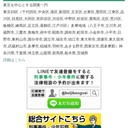
東京を中心とする関東一円
東京23区（千代田区,中央区,港区,新宿区,文京区,台東区,墨田区,江東区,品
川区,目黒区,大田区,世田谷区,渋谷区,中野区,杉並区,豊島区,北区,荒川区,
板橋区,練馬区,足立区,葛飾区,江戸川区）多摩地域（八王子市,立川市,武
蔵野市,三鷹市,青梅市,府中市,昭島市,調布市,町田市,小金井市,小平市,日
野市,東村山市,国分寺市,国立市,福生市,狛江市,東大和市,清瀬市,東久留米
市,武蔵村山市,多摩市,稲城市,羽村市,あきる野市,西東京市,西多摩郡）神
奈川県,千葉県,埼玉県,山梨県,群馬県,栃木県,茨城県
詳細はこちら