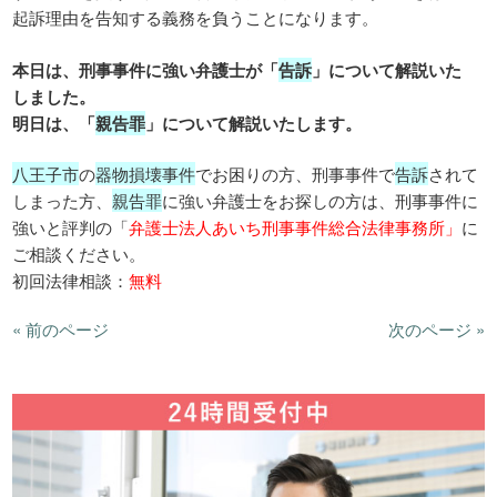
起訴理由を告知する義務を負うことになります。
本日は、刑事事件に強い弁護士が「
告訴
」について解説いた
しました。
明日は、「
親告罪
」について解説いたします。
八王子市
の
器物損壊事件
でお困りの方、刑事事件で
告訴
されて
しまった方、
親告罪
に強い弁護士をお探しの方は、刑事事件に
強いと評判の「
弁護士法人あいち刑事事件総合法律事務所」
に
ご相談ください。
初回法律相談：
無料
« 前のページ
次のページ »