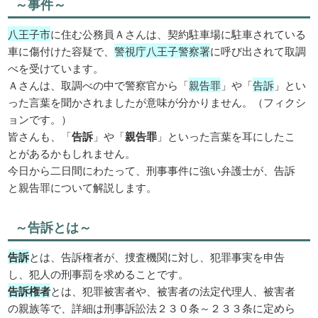
～事件～
八王子市
に住む公務員Ａさんは、契約駐車場に駐車されている
車に傷付けた容疑で、
警視庁八王子警察署
に呼び出されて取調
べを受けています。
Ａさんは、取調べの中で警察官から「
親告罪
」や「
告訴
」とい
った言葉を聞かされましたが意味が分かりません。（フィクシ
ョンです。）
皆さんも、「
告訴
」や「
親告罪
」といった言葉を耳にしたこ
とがあるかもしれません。
今日から二日間にわたって、刑事事件に強い弁護士が、告訴
と親告罪について解説します。
～告訴とは～
告訴
とは、告訴権者が、捜査機関に対し、犯罪事実を申告
し、犯人の刑事罰を求めることです。
告訴権者
とは、犯罪被害者や、被害者の法定代理人、被害者
の親族等で、詳細は刑事訴訟法２３０条～２３３条に定めら