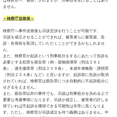
ません。
～検察庁送致後～
検察庁へ事件送致後も示談交渉を行うことが可能です。
示談を成立させることができれば、被害者らに被害届、告
訴・告発状を取消していただくことができるかもしれませ
ん。
また、検察官が起訴という刑事処分をするにあたって告訴を
必要とする犯罪を親告罪（例：器物損壊罪（刑法２６１
条）、過失傷害罪（刑法２０９条）、未成年者略取・誘拐罪
（刑法２２４条）など）と言いますが、起訴前に告訴が取消
されていれば、検察官は親告罪につき自動的に不起訴処分に
せざるをえません。
また、親告罪以外の事件でも、示談は刑事処分を決める上で
重要な考慮事情になります。示談が成立し、被害者の許しを
得ていれば不起訴を獲得できる可能性は非常に高くなりま
す。ただし、検察官が示談成立を待つ義務はありません。中