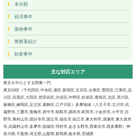
未分類
経済事件
薬物事件
警察署紹介
財産事件
主な対応エリア
東京を中心とする関東一円
東京23区（千代田区,中央区,港区,新宿区,文京区,台東区,墨田区,江東区,品
川区,目黒区,大田区,世田谷区,渋谷区,中野区,杉並区,豊島区,北区,荒川区,
板橋区,練馬区,足立区,葛飾区,江戸川区）多摩地域（八王子市,立川市,武
蔵野市,三鷹市,青梅市,府中市,昭島市,調布市,町田市,小金井市,小平市,日
野市,東村山市,国分寺市,国立市,福生市,狛江市,東大和市,清瀬市,東久留米
市,武蔵村山市,多摩市,稲城市,羽村市,あきる野市,西東京市,西多摩郡）神
奈川県,千葉県,埼玉県,山梨県,群馬県,栃木県,茨城県