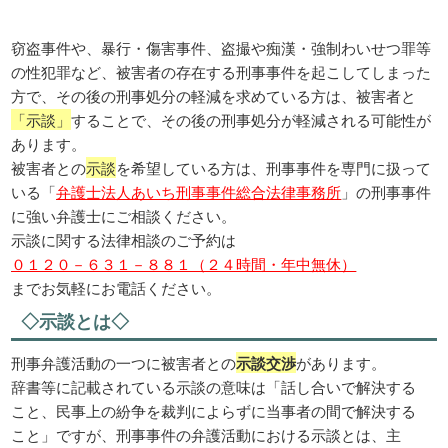
窃盗事件や、暴行・傷害事件、盗撮や痴漢・強制わいせつ罪等
の性犯罪など、被害者の存在する刑事事件を起こしてしまった
方で、その後の刑事処分の軽減を求めている方は、被害者と
「示談」
することで、その後の刑事処分が軽減される可能性が
あります。
被害者との
示談
を希望している方は、刑事事件を専門に扱って
いる「
弁護士法人あいち刑事事件総合法律事務所
」の刑事事件
に強い弁護士にご相談ください。
示談に関する法律相談のご予約は
０１２０－６３１－８８１（２４時間・年中無休）
までお気軽にお電話ください。
◇示談とは◇
刑事弁護活動の一つに被害者との
示談交渉
があります。
辞書等に記載されている示談の意味は「話し合いで解決する
こと、民事上の紛争を裁判によらずに当事者の間で解決する
こと」ですが、刑事事件の弁護活動における示談とは、主