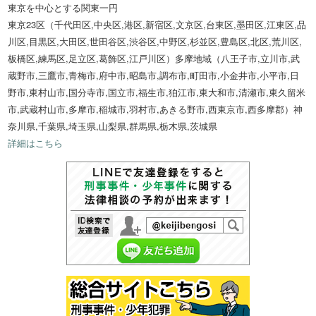
東京を中心とする関東一円
東京23区（千代田区,中央区,港区,新宿区,文京区,台東区,墨田区,江東区,品
川区,目黒区,大田区,世田谷区,渋谷区,中野区,杉並区,豊島区,北区,荒川区,
板橋区,練馬区,足立区,葛飾区,江戸川区）多摩地域（八王子市,立川市,武
蔵野市,三鷹市,青梅市,府中市,昭島市,調布市,町田市,小金井市,小平市,日
野市,東村山市,国分寺市,国立市,福生市,狛江市,東大和市,清瀬市,東久留米
市,武蔵村山市,多摩市,稲城市,羽村市,あきる野市,西東京市,西多摩郡）神
奈川県,千葉県,埼玉県,山梨県,群馬県,栃木県,茨城県
詳細はこちら