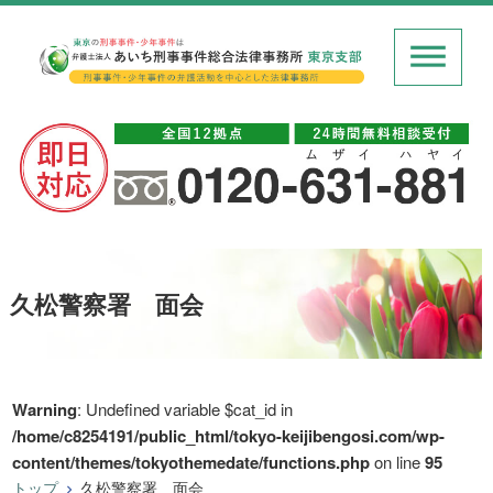
久松警察署 面会
Warning
: Undefined variable $cat_id in
/home/c8254191/public_html/tokyo-keijibengosi.com/wp-
content/themes/tokyothemedate/functions.php
on line
95
トップ
久松警察署 面会