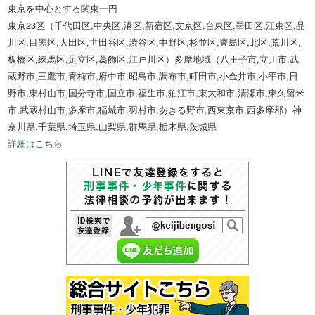
東京を中心とする関東一円
東京23区（千代田区,中央区,港区,新宿区,文京区,台東区,墨田区,江東区,品
川区,目黒区,大田区,世田谷区,渋谷区,中野区,杉並区,豊島区,北区,荒川区,
板橋区,練馬区,足立区,葛飾区,江戸川区）多摩地域（八王子市,立川市,武
蔵野市,三鷹市,青梅市,府中市,昭島市,調布市,町田市,小金井市,小平市,日
野市,東村山市,国分寺市,国立市,福生市,狛江市,東大和市,清瀬市,東久留米
市,武蔵村山市,多摩市,稲城市,羽村市,あきる野市,西東京市,西多摩郡）神
奈川県,千葉県,埼玉県,山梨県,群馬県,栃木県,茨城県
詳細はこちら