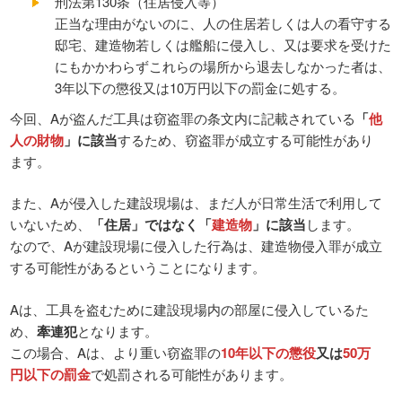
刑法第130条（住居侵入等）
正当な理由がないのに、人の住居若しくは人の看守する
邸宅、建造物若しくは艦船に侵入し、又は要求を受けた
にもかかわらずこれらの場所から退去しなかった者は、
3年以下の懲役又は10万円以下の罰金に処する。
今回、Aが盗んだ工具は窃盗罪の条文内に記載されている
「
他
人の財物
」に該当
するため、窃盗罪が成立する可能性があり
ます。
また、Aが侵入した建設現場は、まだ人が日常生活で利用して
いないため、
「住居」ではなく「
建造物
」に該当
します。
なので、Aが建設現場に侵入した行為は、建造物侵入罪が成立
する可能性があるということになります。
Aは、工具を盗むために建設現場内の部屋に侵入しているた
め、
牽連犯
となります。
この場合、Aは、より重い窃盗罪の
10年以下の懲役
又は
50万
円以下の罰金
で処罰される可能性があります。