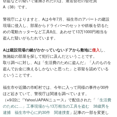
窃盗などの疑いで逮捕されたのは、運送会社の会社員
A（38）です。
警視庁によりますと、Aは今年7月、福生市のアパートの建設
現場に侵入し、部屋からドライバーのセットや鉄板を切るた
めの電動カッターなど工具8点、あわせて13万1000円相当を
盗んだ疑いがもたれています。
Aは建設現場の鍵がかかっていないドアから敷地に
侵入
し、
無施錠の部屋を探して犯行に及んだということです。
取り調べに対し、Aは「生活費のために盗んだ」「人のものを
盗んでお金に換えるしかないと思った」と容疑を認めている
ということです。
福生市や近隣の市町村では、今年に入って同様の事件が30件
ほど起きていて、警視庁は関連を調べています。
（※9/22に『Yahoo!JAPANニュース』で配信された「
「生活費
のために…」工事現場から13万相当の工具を盗む 38歳男を
逮捕 福生市中心に約30件 関連捜査
」記事の一部を変更し