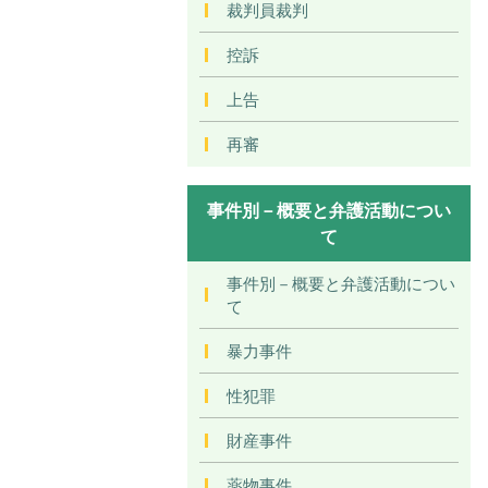
裁判員裁判
控訴
上告
再審
事件別－概要と弁護活動につい
て
事件別－概要と弁護活動につい
て
暴力事件
性犯罪
財産事件
薬物事件