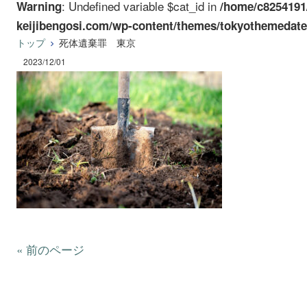
: Undefined variable $cat_id in
Warning
/home/c8254191
keijibengosi.com/wp-content/themes/tokyothemedate
トップ
死体遺棄罪 東京
2023/12/01
« 前のページ