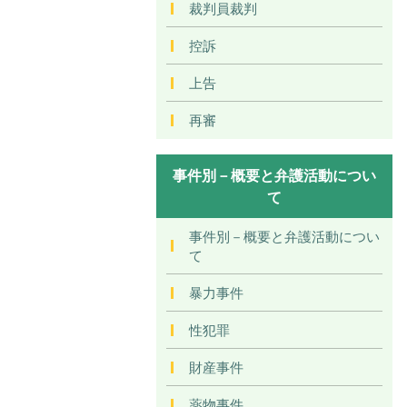
裁判員裁判
控訴
上告
再審
事件別－概要と弁護活動につい
て
事件別－概要と弁護活動につい
て
暴力事件
性犯罪
財産事件
薬物事件