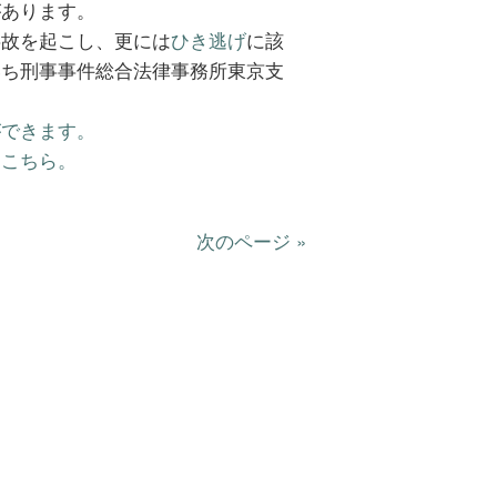
があります。
事故を起こし、更には
ひき逃げ
に該
いち刑事事件総合法律事務所東京支
ができます。
はこちら。
次のページ »