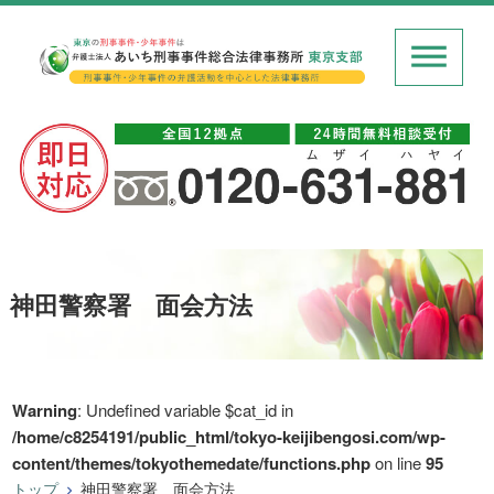
神田警察署 面会方法
Warning
: Undefined variable $cat_id in
/home/c8254191/public_html/tokyo-keijibengosi.com/wp-
content/themes/tokyothemedate/functions.php
on line
95
トップ
神田警察署 面会方法