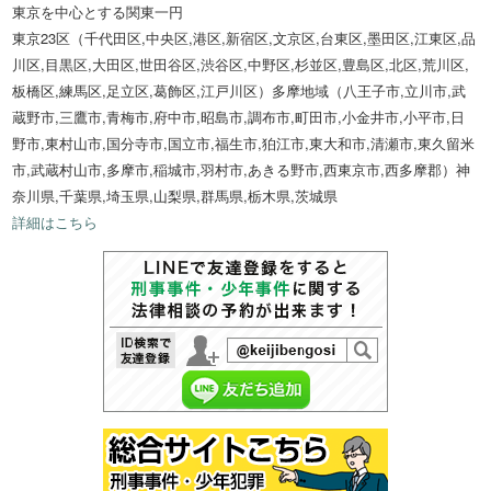
東京を中心とする関東一円
東京23区（千代田区,中央区,港区,新宿区,文京区,台東区,墨田区,江東区,品
川区,目黒区,大田区,世田谷区,渋谷区,中野区,杉並区,豊島区,北区,荒川区,
板橋区,練馬区,足立区,葛飾区,江戸川区）多摩地域（八王子市,立川市,武
蔵野市,三鷹市,青梅市,府中市,昭島市,調布市,町田市,小金井市,小平市,日
野市,東村山市,国分寺市,国立市,福生市,狛江市,東大和市,清瀬市,東久留米
市,武蔵村山市,多摩市,稲城市,羽村市,あきる野市,西東京市,西多摩郡）神
奈川県,千葉県,埼玉県,山梨県,群馬県,栃木県,茨城県
詳細はこちら