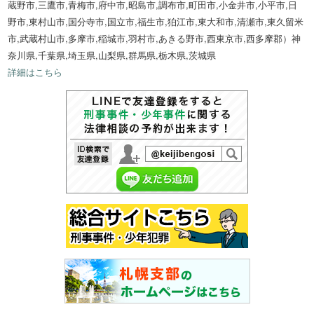
蔵野市,三鷹市,青梅市,府中市,昭島市,調布市,町田市,小金井市,小平市,日
野市,東村山市,国分寺市,国立市,福生市,狛江市,東大和市,清瀬市,東久留米
市,武蔵村山市,多摩市,稲城市,羽村市,あきる野市,西東京市,西多摩郡）神
奈川県,千葉県,埼玉県,山梨県,群馬県,栃木県,茨城県
詳細はこちら