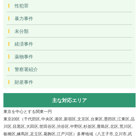
性犯罪
暴力事件
未分類
経済事件
薬物事件
警察署紹介
財産事件
主な対応エリア
東京を中心とする関東一円
東京23区（千代田区,中央区,港区,新宿区,文京区,台東区,墨田区,江東区,品
川区,目黒区,大田区,世田谷区,渋谷区,中野区,杉並区,豊島区,北区,荒川区,
板橋区,練馬区,足立区,葛飾区,江戸川区）多摩地域（八王子市,立川市,武