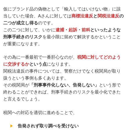
仮にブランド品の偽物として「輸入してはいけない物」に該
当していた場合、Aさんに対しては
商標法違反
と
関税法違反
の
二つが成立し得る
のです。
この二つに対して、いかに
逮捕
・
起訴
・
前科
といったような
刑事手続きのリスク
を最小限に留めて解決するかということ
が重要になります。
その為に一番最初で一番肝心なのが、
税関に対してどのよう
に交渉するか
という点
になります。
関税法違反の事件については、警察だけでなく税関局が取り
扱うという事例も多くあります。
その税関局が
「刑事事件化しない、告発しない」
という形で
終わることができれば、刑事手続きのリスクを最小化できた
と言えるでしょう。
税関への対応を適切に進めることで、
告発されず取り調べを受けない