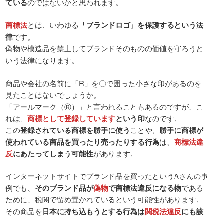
ている
のではないかと思われます。
商標法
とは、いわゆる
「ブランドロゴ」を保護するという法
律
です。
偽物や模造品を禁止してブランドそのものの価値を守ろうと
いう法律になります。
商品や会社の名前に「R」を〇で囲った小さな印があるのを
見たことはないでしょうか。
「アールマーク（Ⓡ）」と言われることもあるのですが、こ
れは、
商標として登録しています
という印
なのです。
この
登録されている商標を勝手に使う
ことや、
勝手に商標が
使われている商品を買ったり売ったりする行為
は、
商標法違
反
にあたってしまう可能性
があります。
インターネットサイトでブランド品を買ったというAさんの事
例でも、
そのブランド品が
偽物
で商標法違反になる物
である
ために、税関で留め置かれているという可能性があります。
その商品を
日本に持ち込もうとする行為は
関税法違反
にも該