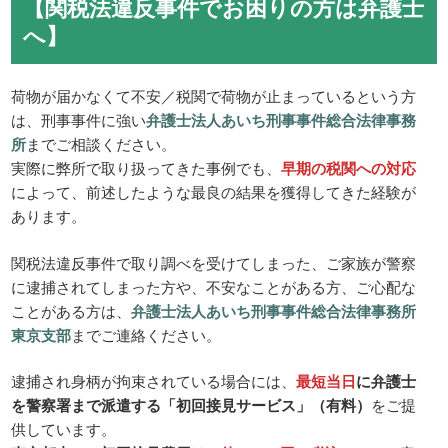
【関税法違反事件でお困りの方は弁護士
へ】
荷物が届かなくて不安／税関で荷物が止まっているという方
は、刑事事件に強い
弁護士法人あいち刑事事件総合法律事務
所
までご相談ください。
実際に弊所で取り扱ってきた事例でも、
早期の税関への対応
によって、前述したような最良の結果を獲得してきた経験が
あります。
関税法違反事件で取り調べを受けてしまった、ご家族が警察
に逮捕されてしまった方や、不安なことがある方、ご心配な
ことがある方は、
弁護士法人あいち刑事事件総合法律事務所
東京支部
までご連絡ください。
逮捕され身柄が拘束されている場合には、
最短当日
に弁護士
を警察署まで派遣する「初回接見サービス」（有料）
をご提
供しています。