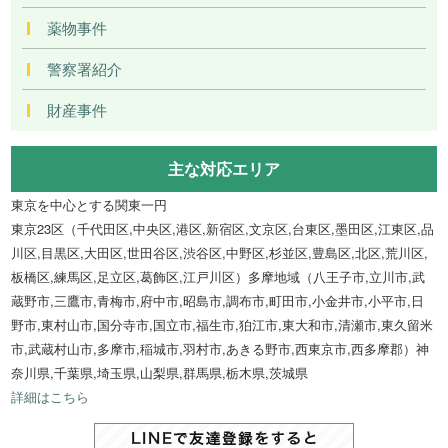
薬物事件
警察署紹介
財産事件
主な対応エリア
東京を中心とする関東一円
東京23区（千代田区,中央区,港区,新宿区,文京区,台東区,墨田区,江東区,品
川区,目黒区,大田区,世田谷区,渋谷区,中野区,杉並区,豊島区,北区,荒川区,
板橋区,練馬区,足立区,葛飾区,江戸川区）多摩地域（八王子市,立川市,武
蔵野市,三鷹市,青梅市,府中市,昭島市,調布市,町田市,小金井市,小平市,日
野市,東村山市,国分寺市,国立市,福生市,狛江市,東大和市,清瀬市,東久留米
市,武蔵村山市,多摩市,稲城市,羽村市,あきる野市,西東京市,西多摩郡）神
奈川県,千葉県,埼玉県,山梨県,群馬県,栃木県,茨城県
詳細はこちら