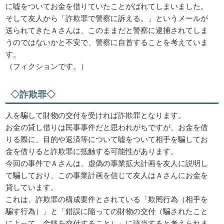
に嘘をついてお金を借りていたことがばれてしまいました。
そして友人から「詐欺罪で警察に訴える。」というメールが
送られてきたＡさんは、このままだと警察に逮捕されてしま
うのではないかと不安で、警察に自首することを考えていま
す。
（フィクションです。）
◇詐欺罪◇
人を騙して財物の交付を受ければ詐欺罪となります。
お金の貸し借りは民事事件だと思われがちですが、お金を借
りる際に、目的や返済等について嘘をついて相手を騙してお
金を借りると詐欺罪に抵触する可能性があります。
今回の事件でＡさんは、虚偽の事業拡大計画を友人に説明し
て騙しており、この事業計画を信じて友人はＡさんにお金を
貸しています。
これは、詐欺罪の構成要件とされている「欺罔行為（相手を
騙す行為）」と「錯誤に陥っての財物の交付（騙されたこと
によって、金銭を交付すること）」に該当すると考えられま