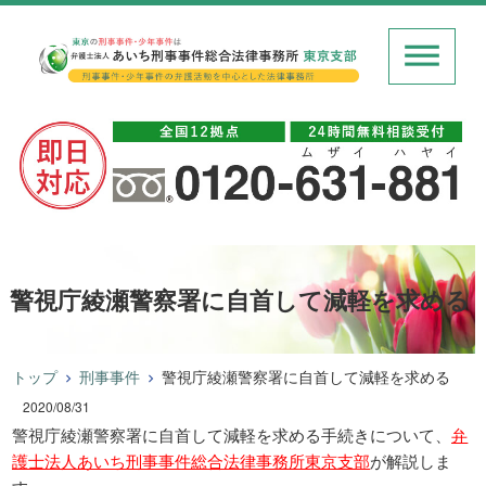
警視庁綾瀬警察署に自首して減軽を求める
トップ
刑事事件
警視庁綾瀬警察署に自首して減軽を求める
2020/08/31
警視庁綾瀬警察署に自首して減軽を求める手続きについて、
弁
護士法人あいち刑事事件総合法律事務所東京支部
が解説しま