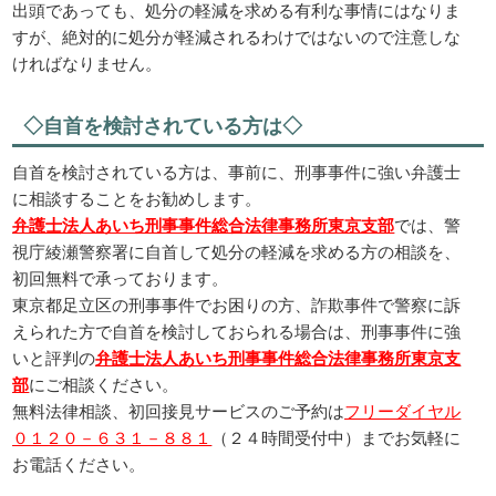
出頭であっても、処分の軽減を求める有利な事情にはなりま
すが、絶対的に処分が軽減されるわけではないので注意しな
ければなりません。
◇自首を検討されている方は◇
自首を検討されている方は、事前に、刑事事件に強い弁護士
に相談することをお勧めします。
弁護士法人あいち刑事事件総合法律事務所東京支部
では、警
視庁綾瀬警察署に自首して処分の軽減を求める方の相談を、
初回無料で承っております。
東京都足立区の刑事事件でお困りの方、詐欺事件で警察に訴
えられた方で自首を検討しておられる場合は、刑事事件に強
いと評判の
弁護士法人あいち刑事事件総合法律事務所東京支
部
にご相談ください。
無料法律相談、初回接見サービスのご予約は
フリーダイヤル
０１２０－６３１－８８１
（２４時間受付中）までお気軽に
お電話ください。