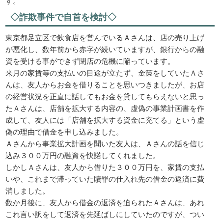
す。
◇詐欺事件で自首を検討◇
東京都足立区で飲食店を営んでいるＡさんは、店の売り上げ
が悪化し、数年前から赤字が続いていますが、銀行からの融
資を受ける事ができず閉店の危機に陥っています。
来月の家賃等の支払いの目途が立たず、金策をしていたＡさ
んは、友人からお金を借りることを思いつきましたが、お店
の経営状況を正直に話してもお金を貸してもらえないと思っ
たＡさんは、店舗を拡大する内容の、虚偽の事業計画書を作
成して、友人には「店舗を拡大する資金に充てる」という虚
偽の理由で借金を申し込みました。
Ａさんから事業拡大計画を聞いた友人は、Ａさんの話を信じ
込み３００万円の融資を快諾してくれました。
しかしＡさんは、友人から借りた３００万円を、家賃の支払
いや、これまで滞っていた贖罪の仕入れ先の借金の返済に費
消しました。
数か月後に、友人から借金の返済を迫られたＡさんは、あれ
これ言い訳をして返済を先延ばしにしていたのですが、つい