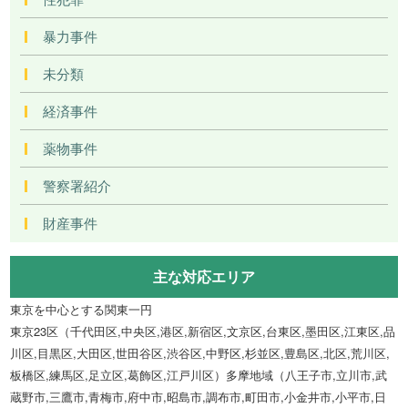
暴力事件
未分類
経済事件
薬物事件
警察署紹介
財産事件
主な対応エリア
東京を中心とする関東一円
東京23区（千代田区,中央区,港区,新宿区,文京区,台東区,墨田区,江東区,品
川区,目黒区,大田区,世田谷区,渋谷区,中野区,杉並区,豊島区,北区,荒川区,
板橋区,練馬区,足立区,葛飾区,江戸川区）多摩地域（八王子市,立川市,武
蔵野市,三鷹市,青梅市,府中市,昭島市,調布市,町田市,小金井市,小平市,日