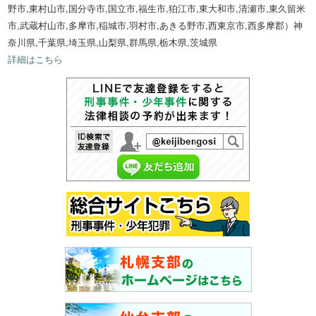
野市,東村山市,国分寺市,国立市,福生市,狛江市,東大和市,清瀬市,東久留米
市,武蔵村山市,多摩市,稲城市,羽村市,あきる野市,西東京市,西多摩郡）神
奈川県,千葉県,埼玉県,山梨県,群馬県,栃木県,茨城県
詳細はこちら