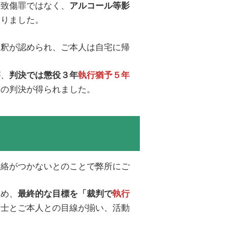
転致傷罪ではなく、
アルコール等影
なりました。
保釈が認められ、ご本人は自宅に帰
が、
判決では懲役３年
執行猶予５年
いの判決が得られました。
連絡がつかないとのことで弊所にご
じめ、
最終的な目標を「裁判で
執行
護士とご本人との目線が揃い、活動