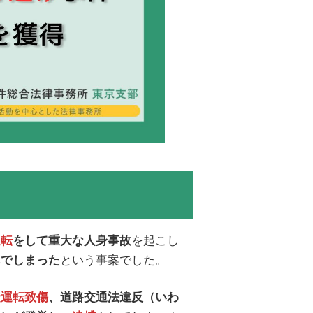
を起こし
運転
をして重大な人身事故
という事案でした。
んでしまった
険運転致傷
、道路交通法違反（いわ