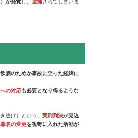
し、
されてしまいま
為）が発覚
逮捕
は
飲酒のためか事故に至った経緯に
側への対応
も必要となり得るような
ひき逃げ）という、
実刑判決
が見込
、
罪名の変更
を視野に入れた活動が