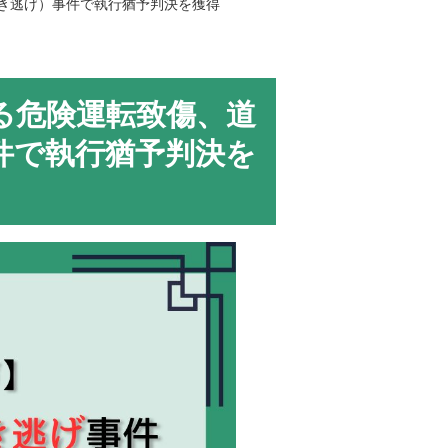
き逃げ）事件で執行猶予判決を獲得
る危険運転致傷、道
件で執行猶予判決を