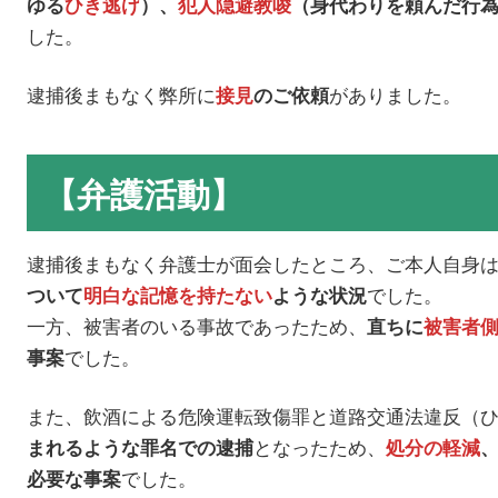
ゆる
ひき逃げ
）、
犯人隠避教唆
（身代わりを頼んだ行
した。
逮捕後まもなく弊所に
がありました。
接見
のご依頼
【弁護活動】
逮捕後まもなく弁護士が面会したところ、ご本人自身
でした。
ついて
明白な記憶を持たない
ような状況
一方、被害者のいる事故であったため、
直ちに
被害者
でした。
事案
また、飲酒による危険運転致傷罪と道路交通法違反（
となったため、
まれるような罪名での逮捕
処分の軽減
でした。
必要な事案