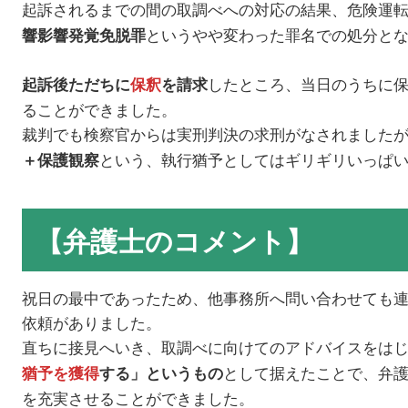
起訴されるまでの間の取調べへの対応の結果、危険運
というやや変わった罪名での処分と
響影響発覚免脱罪
したところ、当日のうちに
起訴後ただちに
保釈
を請求
ることができました。
裁判でも検察官からは実刑判決の求刑がなされました
という、執行猶予としてはギリギリいっぱ
＋保護観察
【弁護士のコメント】
祝日の最中であったため、他事務所へ問い合わせても
依頼がありました。
直ちに接見へいき、取調べに向けてのアドバイスをは
として据えたことで、弁
猶予を獲得
する」というもの
を充実させることができました。