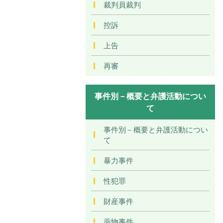
裁判員裁判
控訴
上告
再審
事件別－概要と弁護活動につい
て
事件別－概要と弁護活動につい
て
暴力事件
性犯罪
財産事件
薬物事件