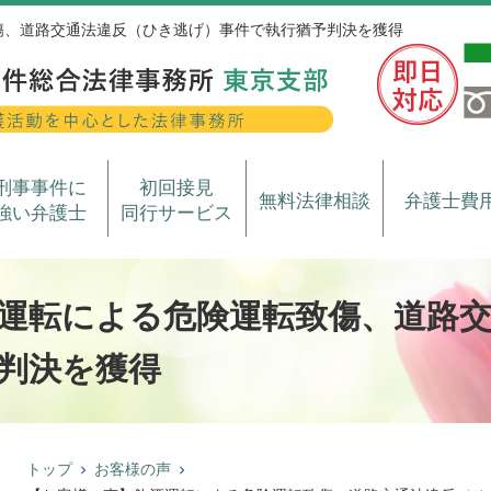
傷、道路交通法違反（ひき逃げ）事件で執行猶予判決を獲得
刑事事件に
初回接見
無料法律相談
弁護士費
強い弁護士
同行サービス
運転による危険運転致傷、道路
判決を獲得
トップ
お客様の声