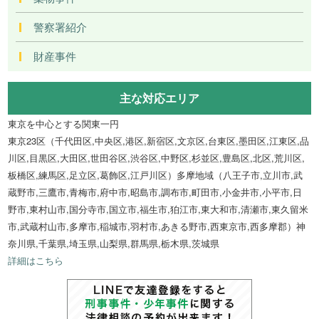
警察署紹介
財産事件
主な対応エリア
東京を中心とする関東一円
東京23区（千代田区,中央区,港区,新宿区,文京区,台東区,墨田区,江東区,品
川区,目黒区,大田区,世田谷区,渋谷区,中野区,杉並区,豊島区,北区,荒川区,
板橋区,練馬区,足立区,葛飾区,江戸川区）多摩地域（八王子市,立川市,武
蔵野市,三鷹市,青梅市,府中市,昭島市,調布市,町田市,小金井市,小平市,日
野市,東村山市,国分寺市,国立市,福生市,狛江市,東大和市,清瀬市,東久留米
市,武蔵村山市,多摩市,稲城市,羽村市,あきる野市,西東京市,西多摩郡）神
奈川県,千葉県,埼玉県,山梨県,群馬県,栃木県,茨城県
詳細はこちら