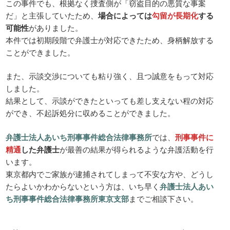
この事件でも、根拠なく捜査側が「窃盗目的の悪質な事案
だ」と主張していたため、
場合によっては
勾留が長期化
する
可能性
がありました。
本件では初期段階で弁護士が対応できたため、身柄解放する
ことができました。
また、示談交渉についても粘り強く、且つ誠意をもって対応
しました。
結果として、示談ができたといっても差し支えない程の対応
ができ、不起訴処分に収めることができました。
弁護士法人あいち刑事事件総合法律事務所
では、
刑事事件に
精通
した弁護士
が最善の結果が得られるような弁護活動を行
います。
東京都内でご家族が逮捕されてしまって不安な方や、どうし
たらよいかわからないという方は、いち早く
弁護士法人あい
ち刑事事件総合法律事務所東京支部
までご相談下さい。