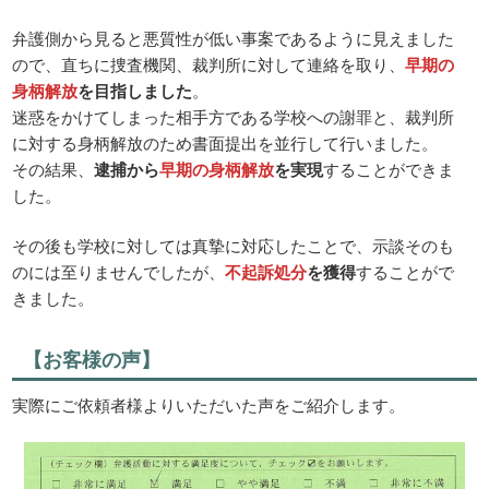
弁護側から見ると悪質性が低い事案であるように見えました
ので、直ちに捜査機関、裁判所に対して連絡を取り、
早期の
身柄解放
を目指しました
。
迷惑をかけてしまった相手方である学校への謝罪と、裁判所
に対する身柄解放のため書面提出を並行して行いました。
その結果、
逮捕から
早期の身柄解放
を実現
することができま
した。
その後も学校に対しては真摯に対応したことで、示談そのも
のには至りませんでしたが、
不起訴処分
を獲得
することがで
きました。
【お客様の声】
実際にご依頼者様よりいただいた声をご紹介します。