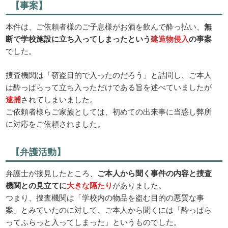
【事案】
本件は、ご依頼者様のご子息様がお酒を飲んで酔っ払い、
無
断で学校施設に立ち入ってしまったという
建造物侵入
の事案
でした。
捜査機関は「窃盗目的で入ったのだろう」と詰問し、ご本人
は酔っぱらって立ち入っただけである旨を述べていましたが
逮捕
されてしまいました。
ご依頼者様らご家族としては、初めての出来事に当惑し弊所
に対応をご依頼されました。
【弁護活動】
弁護士が接見したところ、
ご本人から聞く事件の内容と捜査
機関との見立てに
大きな隔たり
がありました。
つまり、捜査機関は「学校内の物品を盗む目的の悪質な事
案」とみていたのに対して、ご本人から聞くには「酔っぱら
ってふらっと入ってしまった」というものでした。