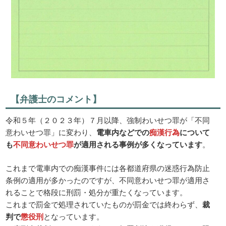
【弁護士のコメント】
令和５年（２０２３年）７月以降、強制わいせつ罪が「不同
意わいせつ罪」に変わり、
電車内などでの
痴漢行為
について
も
不同意わいせつ罪
が適用される事例が多くなっています
。
これまで電車内での痴漢事件には各都道府県の迷惑行為防止
条例の適用が多かったのですが、不同意わいせつ罪が適用さ
れることで格段に刑罰・処分が重たくなっています。
これまで罰金で処理されていたものが罰金では終わらず、
裁
判で
懲役刑
となっています。