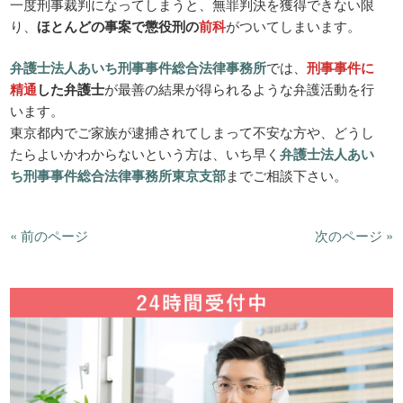
一度刑事裁判になってしまうと、無罪判決を獲得できない限
り、
ほとんどの事案で懲役刑の
前科
がついてしまいます。
弁護士法人あいち刑事事件総合法律事務所
では、
刑事事件に
精通
した弁護士
が最善の結果が得られるような弁護活動を行
います。
東京都内でご家族が逮捕されてしまって不安な方や、どうし
たらよいかわからないという方は、いち早く
弁護士法人あい
ち刑事事件総合法律事務所東京支部
までご相談下さい。
« 前のページ
次のページ »