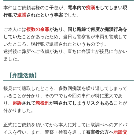
本件はご依頼者様のご子息が、
電車内で
痴漢
をしてしまい現
行犯で
逮捕
されたという事案
でした。
ご本人には
複数の余罪
があり、同じ路線で何度か痴漢行為を
していた
ことがあったため、当日も警察官が車両を警戒して
いたところ、現行犯で逮捕されたというものです。
逮捕後に弊所へご依頼があり、直ちに弁護士が接見に向かい
ました。
【弁護活動】
接見にて聴取したところ、多数回痴漢を繰り返してしまって
いることが分かり、その中でも今回の事件が特に重大であ
り、
起訴
されて
懲役刑
が科されてしまうリスクもある
ことが
分かりました。
正式にご依頼を頂いてから本人に対しては取調べへのアドバ
イスを行い、また、警察・検察を通して
被害者の方へ
示談交