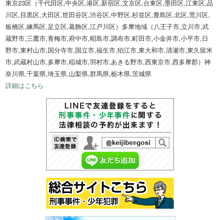
東京23区（千代田区,中央区,港区,新宿区,文京区,台東区,墨田区,江東区,品
川区,目黒区,大田区,世田谷区,渋谷区,中野区,杉並区,豊島区,北区,荒川区,
板橋区,練馬区,足立区,葛飾区,江戸川区）多摩地域（八王子市,立川市,武
蔵野市,三鷹市,青梅市,府中市,昭島市,調布市,町田市,小金井市,小平市,日
野市,東村山市,国分寺市,国立市,福生市,狛江市,東大和市,清瀬市,東久留米
市,武蔵村山市,多摩市,稲城市,羽村市,あきる野市,西東京市,西多摩郡）神
奈川県,千葉県,埼玉県,山梨県,群馬県,栃木県,茨城県
詳細はこちら