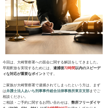
今回は、大崎警察署への面会に関する解説をしてきました。
早期釈放を実現するためには、
逮捕後
72時間
以内のスピーデ
ィな対応が重要なポイント
です。
ご家族が大崎警察署で逮捕されてしまったという方は、まず
は
弁護士法人あいち刑事事件総合法律事務所東京支部
までご
相談ください。
ご相談・ご予約に関するお問い合わせは、
弊所フリーダイヤ
ル（0120－631－881）にて
24時間365日
お待ちしておりま