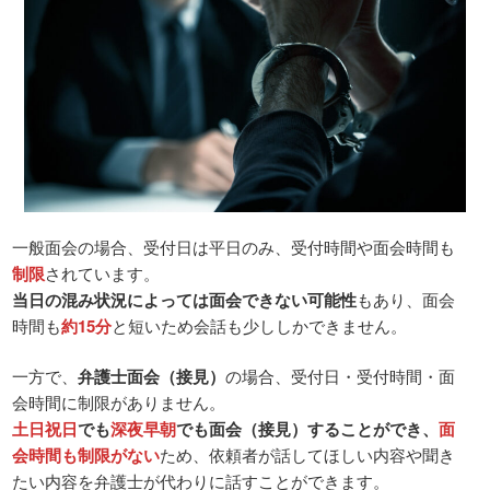
一般面会の場合、受付日は平日のみ、受付時間や面会時間も
制限
されています。
当日の混み状況によっては面会できない可能性
もあり、面会
時間も
約15分
と短いため会話も少ししかできません。
一方で、
弁護士面会（接見）
の場合、受付日・受付時間・面
会時間に制限がありません。
土日祝日
でも
深夜早朝
でも面会（接見）することができ、
面
会時間も制限がない
ため、依頼者が話してほしい内容や聞き
たい内容を弁護士が代わりに話すことができます。