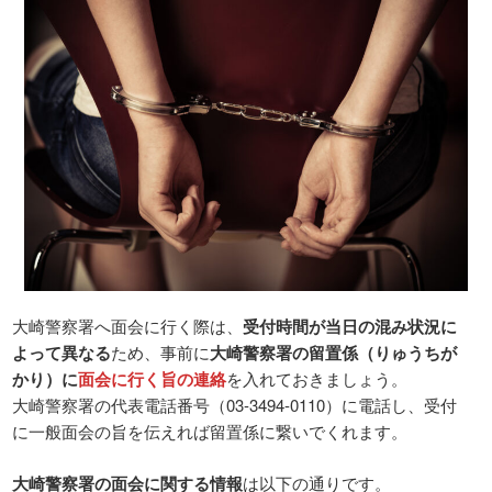
大崎警察署へ面会に行く際は、
受付時間が当日の混み状況に
よって異なる
ため、事前に
大崎警察署の留置係（りゅうちが
かり）に
面会に行く旨の連絡
を入れておきましょう。
大崎警察署の代表電話番号（03-3494-0110）に電話し、受付
に一般面会の旨を伝えれば留置係に繋いでくれます。
大崎警察署の面会に関する情報
は以下の通りです。