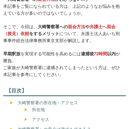
本記事をご覧になられている方は、上記のようなお悩みを抱
えている方が多いのではないでしょうか。
そこで、今回は、
大崎警察署への
面会方法
や
弁護士へ面会
（接見）依頼
をするメリット
について、弁護士法人あいち刑
事事件総合法律事務所東京支部が解説します。
早期釈放
を実現する可能性を高めるには
逮捕後
72時間
以内
が
勝負。
ご家族が大崎警察署に逮捕されてしまったという方は、ぜひ
本記事を参考にしてください。
【目次】
大崎警察署の所在地・アクセス
所在地
アクセス
大崎警察署への面会は誰でもできる？