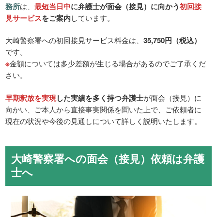
務所
は、
最短当日中
に弁護士が面会（接見）に向かう
初回接
見サービス
をご案内
しています。
大崎警察署への初回接見サービス料金は、
35,750円（税込）
です。
※
金額については多少差額が生じる場合があるのでご了承くだ
さい。
早期釈放を実現
した実績を多く持つ弁護士
が面会（接見）に
向かい、ご本人から直接事実関係を聞いた上で、ご依頼者に
現在の状況や今後の見通しについて詳しく説明いたします。
大崎警察署への面会（接見）依頼は弁護
士へ