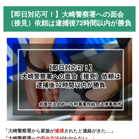
【即日対応可！】大崎警察署への面会
（接見）依頼は逮捕後72時間以内が勝負
「大崎警察署から家族が
逮捕
されたと連絡がきた…」
「大崎警察署への
面会方法
がわからない…」