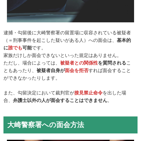
逮捕・勾留後に大崎警察署の留置場に収容されている被疑者
（＝刑事事件を起こした疑いがある人）への面会は、
基本的
に
誰でも
可能
です。
家族だけしか面会できないといった規定はありません。
ただし、場合によっては、
被疑者との関係性
を質問される
こ
ともあったり、
被疑者自身が
面会を拒否
すれば面会すること
ができなかったりします。
また、勾留決定において裁判官が
接見禁止命令
を出した場
合、
弁護士以外の人が面会することはできません
。
大崎警察署への面会方法