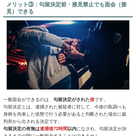
メリット③：勾留決定前・接見禁止でも面会（接
見）できる
一般面会ができるのは、
勾留決定がされた
後
です。
勾留決定とは、逮捕された被疑者に対して、今後の取調べも
身柄を拘束した状態で行う必要があると判断された場合に裁
判所から出される決定です。
勾留決定の有無は
逮捕後72時間
以内
になされ、勾留決定が決
まるまでの間に一般面会することはできません。