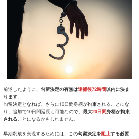
前述したように、
勾留決定の有無は
逮捕後72時間
以内に決ま
ります
。
勾留決定となれば、さらに10日間身柄が拘束されることにな
り、追加で10日間延長も可能なので、
最大
20日間
身柄が拘束
される
ことになるかもしれません。
早期釈放を実現するためには、この
勾留決定を
阻止
する必要