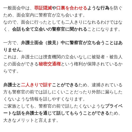
一般面会中は、
罪証隠滅
や
口裏を合わせる
ような行為
を防ぐ
ため、面会室内に警察官が立ち会います。
なので、面会に行ったとしても二人きりになれるわけではな
く、
会話も全て立会いの警察官に聞かれる
ことになります。
一方で、
弁護士面会（接見）中に警察官が立ち会うことはあ
りません
。
これは、弁護士には捜査機関の立会いなしに被疑者・被告人
との面会ができる
秘密交通権
という権利が保障されているか
らです。
弁護士と
二人きりで話す
ことができる
ため、逮捕されている
方も警察官の前では話しにくいことだったり外部に漏らした
くないような情報を話しやすくなります。
ご家族としても、警察官の前で話したくないような
プライベ
ートな話を弁護士を通じて話してもらうことができる
ため、
大きなメリットと言えます。