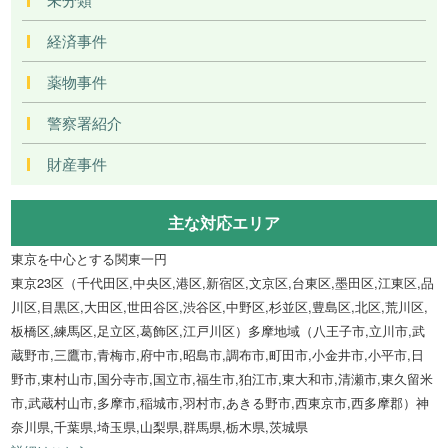
経済事件
薬物事件
警察署紹介
財産事件
主な対応エリア
東京を中心とする関東一円
東京23区（千代田区,中央区,港区,新宿区,文京区,台東区,墨田区,江東区,品
川区,目黒区,大田区,世田谷区,渋谷区,中野区,杉並区,豊島区,北区,荒川区,
板橋区,練馬区,足立区,葛飾区,江戸川区）多摩地域（八王子市,立川市,武
蔵野市,三鷹市,青梅市,府中市,昭島市,調布市,町田市,小金井市,小平市,日
野市,東村山市,国分寺市,国立市,福生市,狛江市,東大和市,清瀬市,東久留米
市,武蔵村山市,多摩市,稲城市,羽村市,あきる野市,西東京市,西多摩郡）神
奈川県,千葉県,埼玉県,山梨県,群馬県,栃木県,茨城県