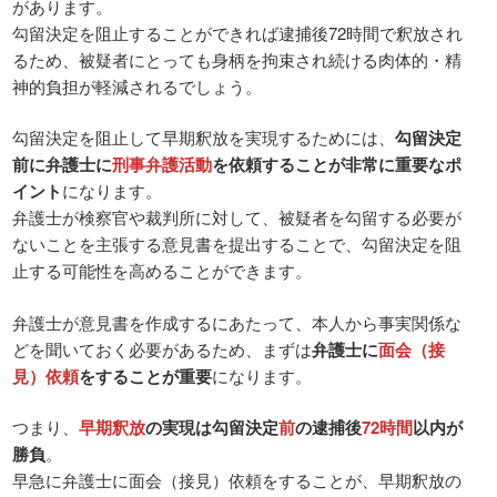
があります。
勾留決定を阻止することができれば逮捕後72時間で釈放され
るため、被疑者にとっても身柄を拘束され続ける肉体的・精
神的負担が軽減されるでしょう。
勾留決定を阻止して早期釈放を実現するためには、
勾留決定
前に弁護士に
刑事弁護活動
を依頼することが非常に重要なポ
イント
になります。
弁護士が検察官や裁判所に対して、被疑者を勾留する必要が
ないことを主張する意見書を提出することで、勾留決定を阻
止する可能性を高めることができます。
弁護士が意見書を作成するにあたって、本人から事実関係な
どを聞いておく必要があるため、まずは
弁護士に
面会（接
見）依頼
をすることが重要
になります。
つまり、
早期釈放
の実現は勾留決定
前
の逮捕後
72時間
以内が
勝負
。
早急に弁護士に面会（接見）依頼をすることが、早期釈放の