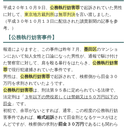
平成２０年１０月９日、
公務執行妨害罪
で起訴されていた男性
に対して、
東京地方裁判所
は
無罪判決
を言い渡しました。
（平成３０年１０月１３日に配信された讀賣新聞の記事を参
考。）
【公務執行妨害事件】
報道によりますと、この事件は昨年７月、
墨田区
のマンショ
ンにおいて知人女性と口論になった男性が、通報で駆け付け
た警察官に対して、肩を殴る暴行をはたらき、
公務執行妨害
罪
で現行犯逮捕されていた事件です。
男性は、
公務執行妨害罪
で起訴されて、検察側から罰金３０
万円を求刑されていたようです。
公務執行妨害罪
は、刑法第９５条に定められている法律で、
法定刑は「
３年以下の懲役若しくは禁錮又は５０万円以下の
罰金
」です。
初犯で、余罪がないとすれば、通常、この程度の公務執行妨
害事件であれば、
略式起訴
されて罰金刑となるケースがほと
んどですが、検察側の求刑が
罰金３０万円
であるにも関わら