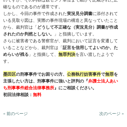
確なものであるのが通常です。
しかし、今回の事件で作成された
実況見分調書
に添付されて
いる見取り図は、実際の事件現場の構造と異なっていたこと
から、裁判官は「
どうして不正確な（実況見分）調書が作成
されたのか判然としない。
」と指摘しています。
さらに被害者である警察官が、裁判において証言を変遷して
いることなどから、裁判官は「
証言を信用してよいのか、た
めらいが残る
」と指摘して、
無罪判決
を言い渡したようで
す。
墨田区
の刑事事件でお困りの方、
公務執行妨害事件
で
無罪
を
主張したい方は、刑事事件に強いと評判の『
弁護士法人あい
ち刑事事件総合法律事務所
』にご相談ください。
初回法律相談：
無料
« 前のページ
次のページ »