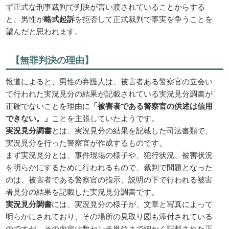
ず正式な刑事裁判で判決が言い渡されていることからする
と、男性が
略式起訴
を拒否して正式裁判で事実を争うことを
望んだと思われます。
【無罪判決の理由】
報道によると、男性の弁護人は、被害者ある警察官の立会い
で行われた実況見分の結果が記載されている実況見分調書が
正確でないことを理由に
「被害者である警察官の供述は信用
できない。」
ことを主張していたようです。
実況見分調書
とは、実況見分の結果を記載した司法書類で、
実況見分を行った警察官が作成するものです。
まず実況見分とは、事件現場の様子や、犯行状況、被害状況
を明らかにするために行われるもので、裁判で問題となった
のは、被害者である警察官の指示、説明の下で行われる被害
者見分の結果を記載した実況見分調書です。
実況見分調書
には、実況見分の様子が、文章と写真によって
明らかにされており、その場所の見取り図も添付されている
のですが、その内容は数センチ単位まで細かく記載された正