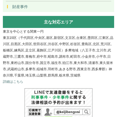
財産事件
主な対応エリア
東京を中心とする関東一円
東京23区（千代田区,中央区,港区,新宿区,文京区,台東区,墨田区,江東区,品
川区,目黒区,大田区,世田谷区,渋谷区,中野区,杉並区,豊島区,北区,荒川区,
板橋区,練馬区,足立区,葛飾区,江戸川区）多摩地域（八王子市,立川市,武
蔵野市,三鷹市,青梅市,府中市,昭島市,調布市,町田市,小金井市,小平市,日
野市,東村山市,国分寺市,国立市,福生市,狛江市,東大和市,清瀬市,東久留米
市,武蔵村山市,多摩市,稲城市,羽村市,あきる野市,西東京市,西多摩郡）神
奈川県,千葉県,埼玉県,山梨県,群馬県,栃木県,茨城県
詳細はこちら