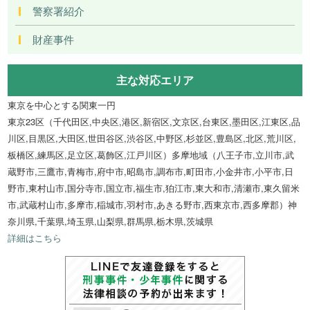
警察署紹介
財産事件
主な対応エリア
東京を中心とする関東一円
東京23区（千代田区,中央区,港区,新宿区,文京区,台東区,墨田区,江東区,品
川区,目黒区,大田区,世田谷区,渋谷区,中野区,杉並区,豊島区,北区,荒川区,
板橋区,練馬区,足立区,葛飾区,江戸川区）多摩地域（八王子市,立川市,武
蔵野市,三鷹市,青梅市,府中市,昭島市,調布市,町田市,小金井市,小平市,日
野市,東村山市,国分寺市,国立市,福生市,狛江市,東大和市,清瀬市,東久留米
市,武蔵村山市,多摩市,稲城市,羽村市,あきる野市,西東京市,西多摩郡）神
奈川県,千葉県,埼玉県,山梨県,群馬県,栃木県,茨城県
詳細はこちら