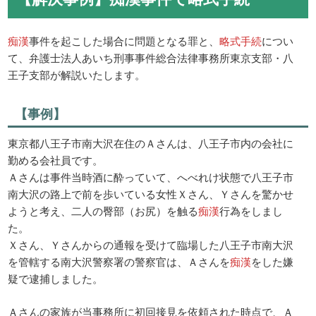
痴漢
事件を起こした場合に問題となる罪と、
略式手続
につい
て、弁護士法人あいち刑事事件総合法律事務所東京支部・八
王子支部が解説いたします。
【事例】
東京都八王子市南大沢在住のＡさんは、八王子市内の会社に
勤める会社員です。
Ａさんは事件当時酒に酔っていて、へべれけ状態で八王子市
南大沢の路上で前を歩いている女性Ｘさん、Ｙさんを驚かせ
ようと考え、二人の臀部（お尻）を触る
痴漢
行為をしまし
た。
Ｘさん、Ｙさんからの通報を受けて臨場した八王子市南大沢
を管轄する南大沢警察署の警察官は、Ａさんを
痴漢
をした嫌
疑で逮捕しました。
Ａさんの家族が当事務所に初回接見を依頼された時点で、Ａ