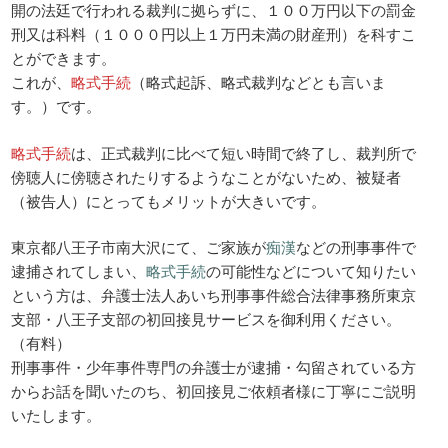
開の法廷で行われる裁判に拠らずに、１００万円以下の罰金
刑又は科料（１０００円以上１万円未満の財産刑）を科すこ
とができます。
これが、
略式手続
（略式起訴、略式裁判などとも言いま
す。）です。
略式手続
は、正式裁判に比べて短い時間で終了し、裁判所で
傍聴人に傍聴されたりするようなことがないため、被疑者
（被告人）にとってもメリットが大きいです。
東京都八王子市南大沢にて、ご家族が
痴漢
などの刑事事件で
逮捕されてしまい、
略式手続
の可能性などについて知りたい
という方は、弁護士法人あいち刑事事件総合法律事務所東京
支部・八王子支部の初回接見サービスを御利用ください。
（有料）
刑事事件・少年事件専門の弁護士が逮捕・勾留されている方
からお話を聞いたのち、初回接見ご依頼者様に丁寧にご説明
いたします。