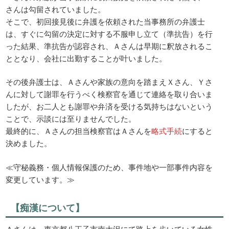
さんは勾留されていました。
そこで、初回接見後に弁護を依頼された当事務所の弁護士
は、すぐに勾留の決定に対する不服申し立て（準抗告）を行
った結果、準抗告が認容され、Ａさんは早期に釈放されるこ
ととなり、会社に出勤することが叶いました。
その後弁護士は、Ａさんや家族の意向を踏まえＸさん、Ｙさ
んに対して謝罪を行うべく検察官を通じて連絡を取り合いま
したが、お二人とも謝罪や弁済を受ける気持ちはないという
ことで、示談には至りませんでした。
最終的に、Ａさんの担当検察官はＡさんを
略式手続
にすると
決めました。
≪守秘義務・個人情報保護のため、事件地や一部事件内容を
変更しています。≫
【痴漢について】
Ａさんは、東京都八王子市南大沢にて路上を歩いている女性