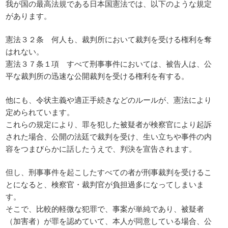
我が国の最高法規である日本国憲法では、以下のような規定
があります。
憲法３２条 何人も、裁判所において裁判を受ける権利を奪
はれない。
憲法３７条１項 すべて刑事事件においては、被告人は、公
平な裁判所の迅速な公開裁判を受ける権利を有する。
他にも、令状主義や適正手続きなどのルールが、憲法により
定められています。
これらの規定により、罪を犯した被疑者が検察官により起訴
された場合、公開の法廷で裁判を受け、生い立ちや事件の内
容をつまびらかに話したうえで、判決を宣告されます。
但し、刑事事件を起こしたすべての者が刑事裁判を受けるこ
とになると、検察官・裁判官が負担過多になってしまいま
す。
そこで、比較的軽微な犯罪で、事案が単純であり、被疑者
（加害者）が罪を認めていて、本人が同意している場合、公