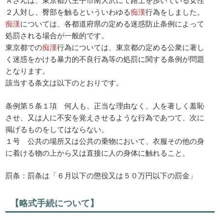
２人対し、臀部を触るといういわゆる
痴漢
行為をしました。
痴漢
については、各都道府県の定める迷惑防止条例によって
処罰される場合が一般的です。
東京都での
痴漢
行為については、東京都の定める公衆に著し
く迷惑をかける暴力的不良行為等の処罰に関する条例が問題
となります。
該当する条文は以下のとおりです。
条例第５条１項 何人も、正当な理由なく、人を著しく羞恥
させ、又は人に不安を覚えさせるような行為であつて、次に
掲げるものをしてはならない。
１号 公共の場所又は公共の乗物において、衣服その他の身
に着ける物の上から又は直接に人の身体に触れること。
罰条：罰条は「６月以下の懲役又は５０万円以下の罰金」
【略式手続について】