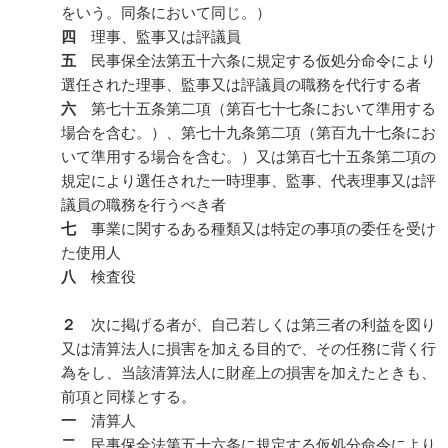
をいう。同条において同じ。）
四
理事、監事又は評議員
五
民事保全法第五十六条に規定する仮処分命令により
選任された理事、監事又は評議員の職務を代行する者
六
第七十五条第二項（第百七十七条において準用する
場合を含む。）、第七十九条第二項（第百九十七条にお
いて準用する場合を含む。）又は第百七十五条第二項の
規定により選任された一時理事、監事、代表理事又は評
議員の職務を行うべき者
七
事業に関するある種類又は特定の事項の委任を受け
た使用人
八
検査役
２
次に掲げる者が、自己若しくは第三者の利益を図り
又は清算法人に損害を加える目的で、その任務に背く行
為をし、当該清算法人に財産上の損害を加えたときも、
前項と同様とする。
一
清算人
二
民事保全法第五十六条に規定する仮処分命令により