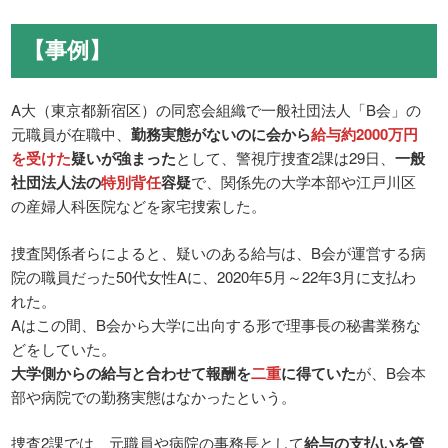
【事例】
A大（東京都新宿区）の同窓会組織で一般社団法人「B会」の
元職員が在職中、
勤務実態がないのに会から
給与約2000万円
を受けた
疑いが強まった
として、警視庁捜査2課は29日、
一般
社団法人法の
特別背任
容疑
で、関係先の大学本部や江戸川区
の産婦人科医院などを家宅捜索した。
捜査関係者らによると、疑いのある給与は、B会が運営する病
院の職員だった50代女性Aに、2020年5月～22年3月に支払わ
れた。
Aはこの間、B会から大学に出向する形で理事長の秘書業務な
どをしていた。
大学側からの給与と合わせて報酬を
二重
に得ていた
が、B会本
部や病院での勤務実態はなかったという。
捜査2課では、元職員や病院の事務長として
給与の支払いを管