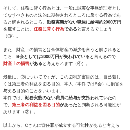
そして、任務に背く行為とは、一般に誠実な事務処理者とし
てなすべきものと法的に期待されるところに反する行為であ
ると解されるところ、
勤務実態がない職員に給与約2000万円
を渡す
ことは、
任務に背く行為
である
と言えるでしょう
（③）。
また、財産上の損害とは全体財産の減少を言うと解されると
ころ、
B会としては2000万円が失われている
と言えるので、
財産上の損害
がある
と考えられます（④）。
最後に、②についてですが、この図利加害目的は、自己若し
くは第三者の利益を図る目的、本人（本件ではB会）に損害を
与える目的のことをいいます。
本件では、
勤務実態のない職員に給与が支払われていた
の
で、
第三者の利益を図る目的
があった
と判断される可能性が
あります（②）。
以上から、Cさんに背任罪が成立する可能性があると考えら