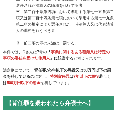
選任された清算人の職務を代行する者
三
第二百十条第四項において準用する第七十五条第二
項又は第二百十四条第七項において準用する第七十九条
第二項の規定により選任された一時清算人又は代表清算
人の職務を行うべき者
３
前二項の罪の未遂は、罰する。
本件では、Cさんは7号の
「
事業に関するある種類又は特定の
事項の委任を受けた使用人
」に該当する
と考えられます。
法定刑について、
背任罪が5年以下の懲役又は50万円以下の罰
金を科している
のに対し、
特別背任罪
は
7年以下の懲役
若しく
は
500万円以下の罰金
を科しています。
【背任罪を疑われたら弁護士へ】