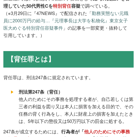
理していた50代男性Cを
特別背任
容疑
で調べている。
（※3月29日に『47NEWS』で配信された「
勤務実態ない元職
員に2000万円の給与…『元理事長は大学を私物化』東京女子
医大めぐる特別背任容疑事件
」の記事を一部変更・抜粋して
引用しています。）
【背任罪とは】
背任罪は、刑法247条に規定されています。
刑法第247条（背任）
他人のためにその事務を処理する者が、自己若しくは第
三者の利益を図り又は本人に損害を加える目的で、その
任務の背く行為をし、本人に財産上の損害を加えたとき
は、5年以下の懲役又は50万円以下の罰金に処する。
247条が成立するためには、
行為者が「
他人のためにその事務