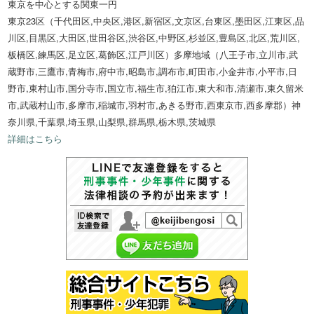
東京を中心とする関東一円
東京23区（千代田区,中央区,港区,新宿区,文京区,台東区,墨田区,江東区,品
川区,目黒区,大田区,世田谷区,渋谷区,中野区,杉並区,豊島区,北区,荒川区,
板橋区,練馬区,足立区,葛飾区,江戸川区）多摩地域（八王子市,立川市,武
蔵野市,三鷹市,青梅市,府中市,昭島市,調布市,町田市,小金井市,小平市,日
野市,東村山市,国分寺市,国立市,福生市,狛江市,東大和市,清瀬市,東久留米
市,武蔵村山市,多摩市,稲城市,羽村市,あきる野市,西東京市,西多摩郡）神
奈川県,千葉県,埼玉県,山梨県,群馬県,栃木県,茨城県
詳細はこちら