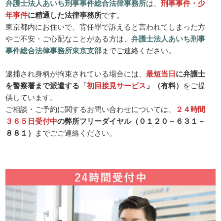
弁護士法人あいち刑事事件総合法律事務所
は、
刑事事件・少
年事件
に精通した法律事務所
です。
東京都内にお住いで、背任罪で訴えると言われてしまった方
やご不安・ご心配なことがある方は、
弁護士法人あいち刑事
事件総合法律事務所東京支部
までご連絡ください。
逮捕され身柄が拘束されている場合には、
最短当日
に弁護士
を警察署まで派遣する「
初回接見サービス
」（有料）
をご提
供しています。
ご相談・ご予約に関するお問い合わせについては、
２４時間
３６５日受付中
の弊所フリーダイヤル（０１２０－６３１－
８８１）
までごご連絡ください。