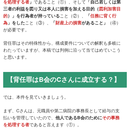
を処理する者
」
であること（①）、そして
「自己若しくは第
三者の利益を図り又は本人に損害を加える目的（
図利加害目
的
）」を行為者が持っている
こと（②）、
「
任務に背く行
為
」をした
こと（③）、
「
財産上の損害
があること」
（④）
が必要です。
背任罪はその特殊性から、構成要件についての解釈も多岐に
わたっていますが、本稿では判例に沿って当てはめていこう
と思います。
【背任罪はB会のCさんに成立する？】
では、本件を見ていきましょう。
まず、Cさんは、元職員や第二病院の事務長として給与の支
払いを管理していたので、
他人であるB会のために
その事務
を処理する者
であると言えます（①）。