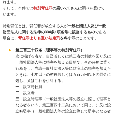
れます。
そして、本件では
特別背任罪
の疑い
でCさんは調べを受けて
います。
特別背任とは、背任罪が成立する人が
一般社団法人及び一般
財団法人に関する法律の334条1項各号に該当するもの
である
場合に、
背任罪よりも重い法定刑
を科す罪
のことです。
第三百三十四条（理事等の特別背任罪）
次に掲げる者が、自己若しくは第三者の利益を図り又は
一般社団法人等に損害を加える目的で、その任務に背く
行為をし、当該一般社団法人等に財産上の損害を加えた
ときは、七年以下の懲役若しくは五百万円以下の罰金に
処し、又はこれを併科する。
一
設立時社員
二
設立者
三
設立時理事（一般社団法人等の設立に際して理事と
なる者をいう。第三百四十二条において同じ。）又は設
立時監事（一般社団法人等の設立に際して監事となる者