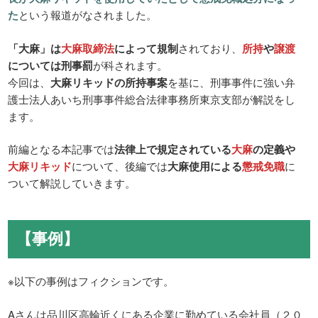
た
という報道がなされました。
「大麻」は
大麻取締法
によって規制
されており、
所持
や
譲渡
については刑事罰
が科されます。
今回は、
大麻リキッドの所持事案
を基に、刑事事件に強い弁
護士法人あいち刑事事件総合法律事務所東京支部が解説をし
ます。
前編となる本記事では
法律上で規定されている
大麻
の定義や
大麻リキッド
について、後編では
大麻使用による
懲戒免職
に
ついて解説していきます。
【事例】
※以下の事例はフィクションです。
Aさんは品川区高輪近くにある企業に勤めている会社員（２０