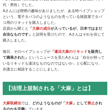
代・男性）でした。
Aさんには喫煙の趣味がありましたが、ある時ベイプショップ
という、電子タバコのようなものを売っている雑貨屋でタバ
コ用のリキッドを購入しました。
店員から聞くと
「
大麻の成分
が入っているが、日本ではまだ
合法なものです」
と説明を受けたので、Aさんはそれを信じて
購入しました。
後日、そのべイプショップが
「
違法大麻のリキッド
を販売し
て摘発された」
というニュースを見たAさんは「自分が持って
いるリキッドも違法なものなのではないか」と心配になり、
弁護士に相談することにしました。
【法理上規制される「大麻」とは】
大麻取締法
では、
どのようなものが「
大麻
」として
禁止
され
るのかを定義
しています。