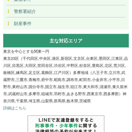
警察署紹介
財産事件
主な対応エリア
東京を中心とする関東一円
東京23区（千代田区,中央区,港区,新宿区,文京区,台東区,墨田区,江東区,品
川区,目黒区,大田区,世田谷区,渋谷区,中野区,杉並区,豊島区,北区,荒川区,
板橋区,練馬区,足立区,葛飾区,江戸川区）多摩地域（八王子市,立川市,武
蔵野市,三鷹市,青梅市,府中市,昭島市,調布市,町田市,小金井市,小平市,日
野市,東村山市,国分寺市,国立市,福生市,狛江市,東大和市,清瀬市,東久留米
市,武蔵村山市,多摩市,稲城市,羽村市,あきる野市,西東京市,西多摩郡）神
奈川県,千葉県,埼玉県,山梨県,群馬県,栃木県,茨城県
詳細はこちら