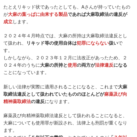
たとえリキッド状であったとしても、Aさんが持っていたもの
が
大麻の葉っぱに由来する製品
であれば大麻取締法の違反が
成立
します。
２０２４年４月時点では、大麻の所持は大麻取締法違反とし
て扱われ、
リキッド等の使用自体は
犯罪にならない
扱い
で
す。
しかしながら、２０２３年１２月に法改正があったため、２
０２４年のうちに
大麻の所持と
使用
の両方が
法律違反
になる
ことになっています。
新しい法律が実際に適用されることになると、これまで
大麻
取締法違反として扱われていたもののほとんどが
麻薬及び向
精神薬取締法
の違反
になります。
麻薬及び向精神薬取締法違反として扱われることになると、
大麻についても使用罪が新設され、法律上も刑罰が重くなり
ます。