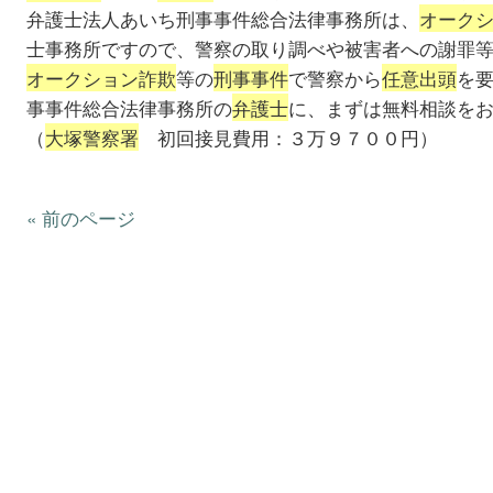
弁護士法人あいち刑事事件総合法律事務所は、
オーク
士事務所ですので、警察の取り調べや被害者への謝罪
オークション詐欺
等の
刑事事件
で警察から
任意出頭
を
事事件総合法律事務所の
弁護士
に、まずは無料相談を
（
大塚警察署
初回接見費用：３万９７００円）
« 前のページ