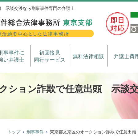
頭 示談交渉なら刑事事件専門の弁護士
刑事事件に
初回接見
無料法律相談
弁護士費
強い弁護士
同行サービス
クション詐欺で任意出頭 示談
トップ
刑事事件
東京都文京区のオークション詐欺で任意出頭