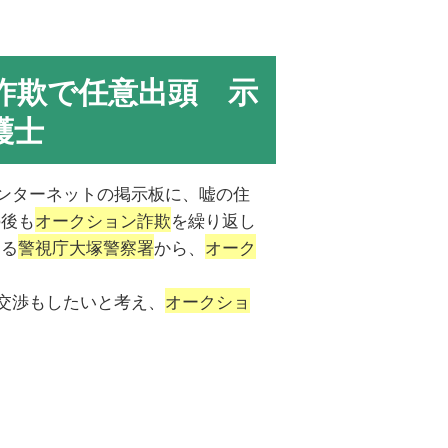
詐欺で任意出頭 示
護士
ンターネットの掲示板に、嘘の住
の後も
オークション詐欺
を繰り返し
する
警視庁大塚警察署
から、
オーク
。
交渉もしたいと考え、
オークショ