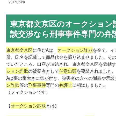
2017/05/23
東京都文京区のオークション
談交渉なら刑事事件専門の弁
東京都文京区
に住むAは、
オークション詐欺
を企て、イ
所、氏名を記載して商品代金を振り込ませました。そ
ていたところ、口座が凍結され、東京都文京区を管轄
ション詐欺
の被疑者として
任意出頭
を要請されました
Aは事の重大さに気が付き、被害者の方への謝罪や示談
ン詐欺
等の
刑事事件
専門の
弁護士
に相談しました。
（フィクションです）
【
オークション詐欺
とは】