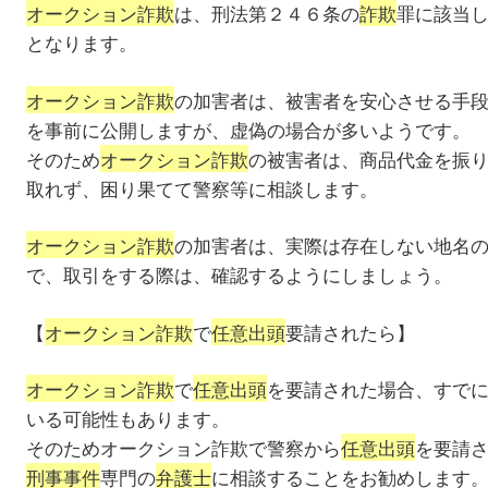
オークション詐欺
は、刑法第２４６条の
詐欺
罪に該当
となります。
オークション詐欺
の加害者は、被害者を安心させる手
を事前に公開しますが、虚偽の場合が多いようです。
そのため
オークション詐欺
の被害者は、商品代金を振
取れず、困り果てて警察等に相談します。
オークション詐欺
の加害者は、実際は存在しない地名
で、取引をする際は、確認するようにしましょう。
【
オークション詐欺
で
任意出頭
要請されたら】
オークション詐欺
で
任意出頭
を要請された場合、すで
いる可能性もあります。
そのためオークション詐欺で警察から
任意出頭
を要請
刑事事件
専門の
弁護士
に相談することをお勧めします