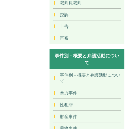
裁判員裁判
控訴
上告
再審
事件別－概要と弁護活動につい
て
事件別－概要と弁護活動につい
て
暴力事件
性犯罪
財産事件
薬物事件