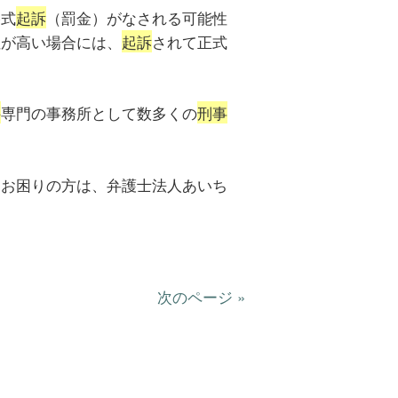
略式
起訴
（罰金）がなされる可能性
性が高い場合には、
起訴
されて正式
件
専門の事務所として数多くの
刑事
てお困りの方は、弁護士法人あいち
次のページ »