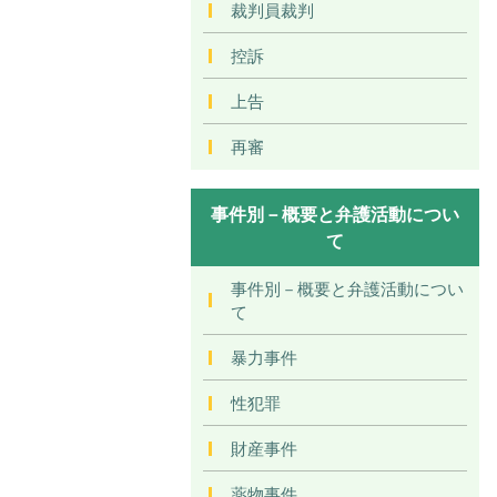
裁判員裁判
控訴
上告
再審
事件別－概要と弁護活動につい
て
事件別－概要と弁護活動につい
て
暴力事件
性犯罪
財産事件
薬物事件