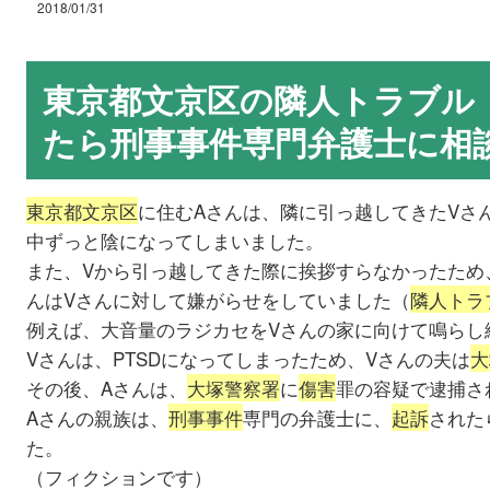
2018/01/31
東京都文京区の隣人トラブル
たら刑事事件専門弁護士に相
東京都文京区
に住むAさんは、隣に引っ越してきたVさ
中ずっと陰になってしまいました。
また、Vから引っ越してきた際に挨拶すらなかったため
んはVさんに対して嫌がらせをしていました（
隣人トラ
例えば、大音量のラジカセをVさんの家に向けて鳴らし
Vさんは、PTSDになってしまったため、Vさんの夫は
大
その後、Aさんは、
大塚警察署
に
傷害
罪の容疑で逮捕さ
Aさんの親族は、
刑事事件
専門の弁護士に、
起訴
された
た。
（フィクションです）