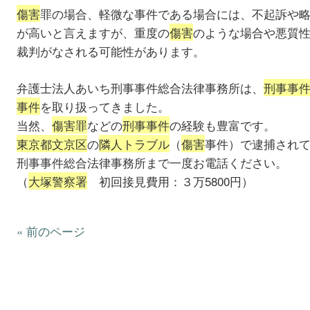
傷害
罪の場合、軽微な事件である場合には、不起訴や
が高いと言えますが、重度の
傷害
のような場合や悪質
裁判がなされる可能性があります。
弁護士法人あいち刑事事件総合法律事務所は、
刑事事
事件
を取り扱ってきました。
当然、
傷害罪
などの
刑事事件
の経験も豊富です。
東京都文京区
の
隣人トラブル
（
傷害
事件）で逮捕され
刑事事件総合法律事務所まで一度お電話ください。
（
大塚警察署
初回接見費用：３万5800円）
« 前のページ