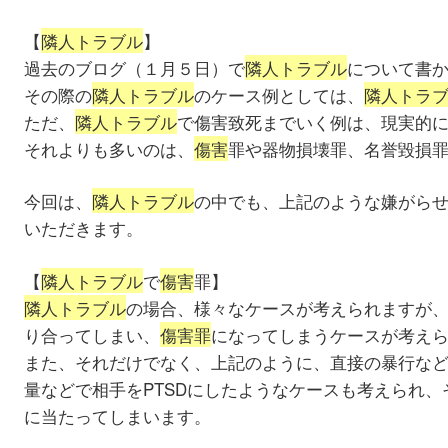
【
隣人トラブル
】
過去のブログ（１月５日）で
隣人トラブル
について書
その際の
隣人トラブル
のケース例としては、
隣人トラ
ただ、
隣人トラブル
で傷害致死までいく例は、現実的
それよりも多いのは、
傷害
罪や器物損壊罪、名誉毀損
今回は、
隣人トラブル
の中でも、上記のような嫌がら
いただきます。
【
隣人トラブル
で
傷害
罪】
隣人トラブル
の場合、様々なケースが考えられますが
り合ってしまい、
傷害罪
になってしまうケースが考え
また、それだけでなく、上記のように、直接の暴行な
量などで相手をPTSDにしたようなケースも考えられ
に当たってしまいます。