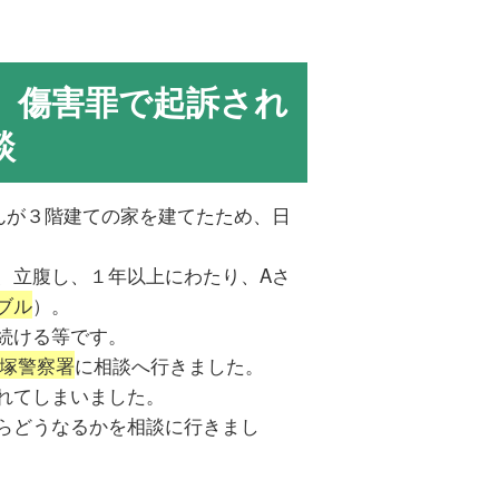
 傷害罪で起訴され
談
んが３階建ての家を建てたため、日
、立腹し、１年以上にわたり、Aさ
ブル
）。
続ける等です。
塚警察署
に相談へ行きました。
れてしまいました。
らどうなるかを相談に行きまし