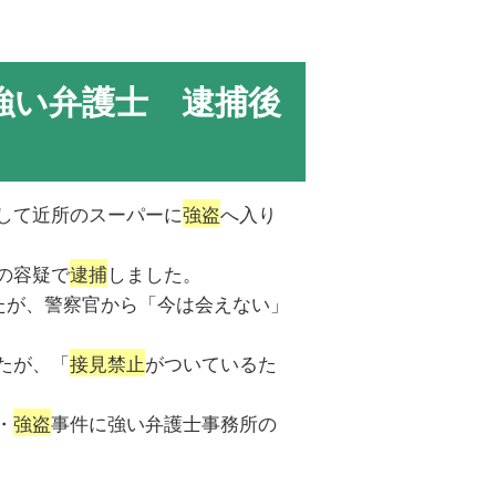
強い弁護士 逮捕後
して近所のスーパーに
強盗
へ入り
の容疑で
逮捕
しました。
たが、警察官から「今は会えない」
たが、「
接見禁止
がついているた
・
強盗
事件に強い弁護士事務所の