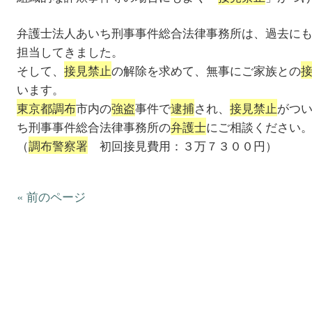
弁護士法人あいち刑事事件総合法律事務所は、過去に
担当してきました。
そして、
接見禁止
の解除を求めて、無事にご家族との
います。
東京都調布
市内の
強盗
事件で
逮捕
され、
接見禁止
がつ
ち刑事事件総合法律事務所の
弁護士
にご相談ください
（
調布警察署
初回接見費用：３万７３００円）
« 前のページ