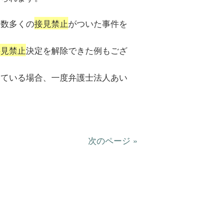
も数多くの
接見禁止
がついた事件を
接見禁止
決定を解除できた例もござ
いている場合、一度弁護士法人あい
。
次のページ »