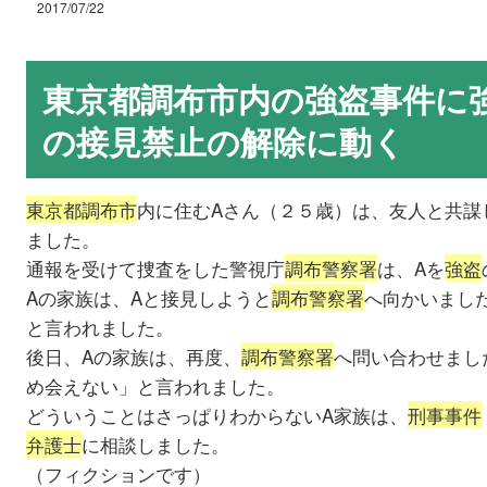
2017/07/22
東京都調布市内の強盗事件に
の接見禁止の解除に動く
東京都調布市
内に住むAさん（２５歳）は、友人と共謀
ました。
通報を受けて捜査をした警視庁
調布警察署
は、Aを
強盗
Aの家族は、Aと接見しようと
調布警察署
へ向かいまし
と言われました。
後日、Aの家族は、再度、
調布警察署
へ問い合わせまし
め会えない」と言われました。
どういうことはさっぱりわからないA家族は、
刑事事件
弁護士
に相談しました。
（フィクションです）