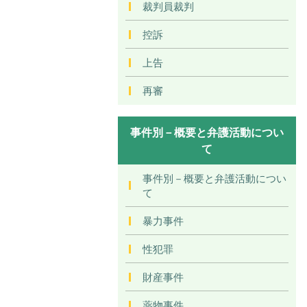
裁判員裁判
控訴
上告
再審
事件別－概要と弁護活動につい
て
事件別－概要と弁護活動につい
て
暴力事件
性犯罪
財産事件
薬物事件