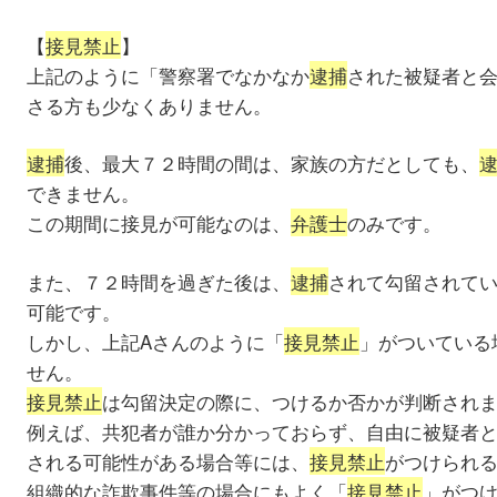
【
接見禁止
】
上記のように「警察署でなかなか
逮捕
された被疑者と
さる方も少なくありません。
逮捕
後、最大７２時間の間は、家族の方だとしても、
できません。
この期間に接見が可能なのは、
弁護士
のみです。
また、７２時間を過ぎた後は、
逮捕
されて勾留されて
可能です。
しかし、上記Aさんのように「
接見禁止
」がついている
せん。
接見禁止
は勾留決定の際に、つけるか否かが判断され
例えば、共犯者が誰か分かっておらず、自由に被疑者
される可能性がある場合等には、
接見禁止
がつけられ
組織的な詐欺事件等の場合にもよく「
接見禁止
」がつ