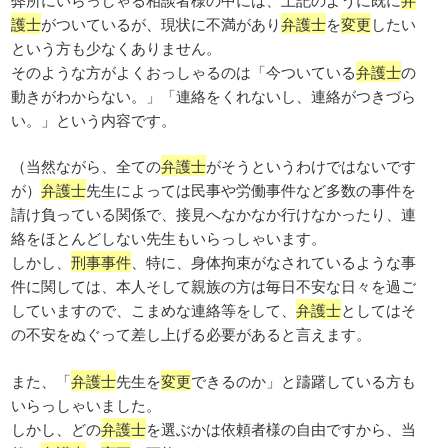
護士
がついているが、現状に不満があり
弁護士
を
変更
したい
という方も少なくありません。
そのような方がよくおっしゃるのは「今ついている
弁護士
の
動きがわからない。」「連絡をくれないし、連絡がつきづら
い。」という内容です。
（当然ながら、全ての
弁護士
がそうというわけではないです
が）
弁護士
先生によっては民事や労働事件など多数の事件を
請け負っている関係で、接見へなかなか行けなかったり、連
絡をほとんどしない先生もいらっしゃいます。
しかし、
刑事事件
、特に、身体拘束がなされているような事
件に関しては、本人そして親族の方は毎日不安な日々を過ご
していますので、こまめな連絡等をして、
弁護士
としてはそ
の不安をぬぐって差し上げる必要があると言えます。
また、「
弁護士
先生を
変更
できるのか」と躊躇している方も
いらっしゃいました。
しかし、どの
弁護士
を選ぶかは依頼者様の自由ですから、当