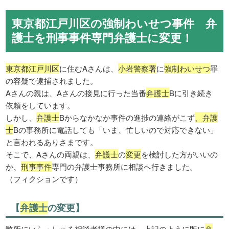
東京都江戸川区の強制わいせつ事件 弁
護士を刑事事件専門弁護士に変更！
東京都江戸川区
に住むAさんは、
小岩警察署
に
強制わいせつ
罪
の容疑で逮捕されました。
Aさんの親は、Aさんの接見に行った当番
弁護士
Bに引き続き
依頼をしています。
しかし、
弁護士
Bからなかなか事件の進捗の連絡がこず
、弁護
士
Bの事務所に電話しても「いま、忙しいので対応できない」
と言われるありさまです。
そこで、Aさんの両親は、
弁護士
の
変更
を検討した方がいいの
か、
刑事事件
専門の弁護士事務所に相談へ行きました。
（フィクションです）
【
弁護士
の変更】
弊所にいらっしゃる相談者様の中には、上記のように既に
弁