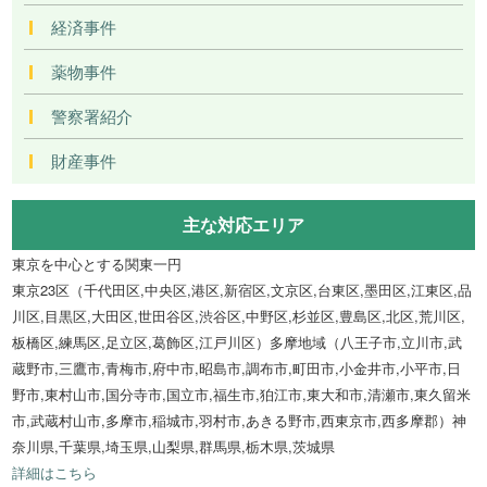
経済事件
薬物事件
警察署紹介
財産事件
主な対応エリア
東京を中心とする関東一円
東京23区（千代田区,中央区,港区,新宿区,文京区,台東区,墨田区,江東区,品
川区,目黒区,大田区,世田谷区,渋谷区,中野区,杉並区,豊島区,北区,荒川区,
板橋区,練馬区,足立区,葛飾区,江戸川区）多摩地域（八王子市,立川市,武
蔵野市,三鷹市,青梅市,府中市,昭島市,調布市,町田市,小金井市,小平市,日
野市,東村山市,国分寺市,国立市,福生市,狛江市,東大和市,清瀬市,東久留米
市,武蔵村山市,多摩市,稲城市,羽村市,あきる野市,西東京市,西多摩郡）神
奈川県,千葉県,埼玉県,山梨県,群馬県,栃木県,茨城県
詳細はこちら