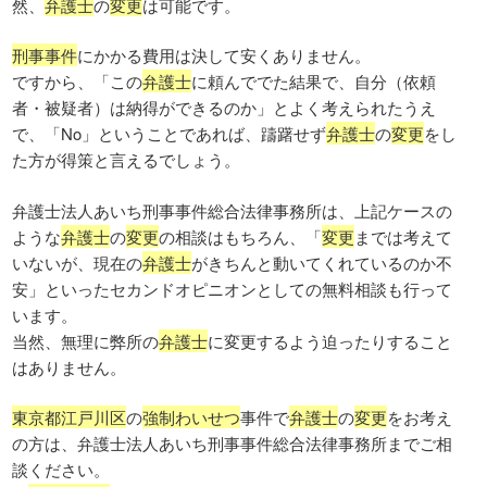
然、
弁護士
の
変更
は可能です。
刑事事件
にかかる費用は決して安くありません。
ですから、「この
弁護士
に頼んででた結果で、自分（依頼
者・被疑者）は納得ができるのか」とよく考えられたうえ
で、「No」ということであれば、躊躇せず
弁護士
の
変更
をし
た方が得策と言えるでしょう。
弁護士法人あいち刑事事件総合法律事務所は、上記ケースの
ような
弁護士
の
変更
の相談はもちろん、「
変更
までは考えて
いないが、現在の
弁護士
がきちんと動いてくれているのか不
安」といったセカンドオピニオンとしての無料相談も行って
います。
当然、無理に弊所の
弁護士
に変更するよう迫ったりすること
はありません。
東京都江戸川区
の
強制わいせつ
事件で
弁護士
の
変更
をお考え
の方は、弁護士法人あいち刑事事件総合法律事務所までご相
談ください。