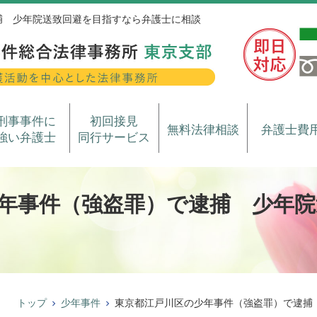
捕 少年院送致回避を目指すなら弁護士に相談
刑事事件に
初回接見
無料法律相談
弁護士費
強い弁護士
同行サービス
年事件（強盗罪）で逮捕 少年院
トップ
少年事件
東京都江戸川区の少年事件（強盗罪）で逮捕