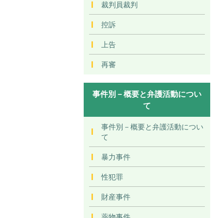
裁判員裁判
控訴
上告
再審
事件別－概要と弁護活動につい
て
事件別－概要と弁護活動につい
て
暴力事件
性犯罪
財産事件
薬物事件