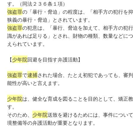
す。（同法２３６条１項）
強盗罪
の「暴行・脅迫」の程度は、「相手方の犯行を
狭義の暴行・脅迫」とされています。
強盗罪
の犯意は、「暴行、脅迫を加えて、相手方の犯
識があれば足りる」とされ、財物の種類、数量などに
えられています。
【
少年院
回避を目指す弁護活動】
強盗罪
で
逮捕
された場合、たとえ初犯であっても、審
能性が高いと言えます。
少年院
は、健全な育成を図ることを目的として、矯正
す。
そのため、
少年院
送致を避けるためには、事件につい
境整備等の弁護活動が重要となります。