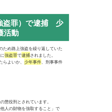
強盗罪）で逮捕 少
弁護活動
のため路上強盗を繰り返していた
官に
強盗罪
で
逮捕
されました。
たらよいか、
少年事件
、刑事事件
上の懲役刑とされています。
て他人の財物を強取すること」で