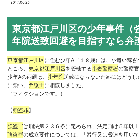
2017/06/26
東京都江戸川区の少年事件（
年院送致回避を目指すなら
東京都江戸川区
に住む少年A（１８歳）は、小遣い稼ぎ
ところ、
東京都江戸川区
を管轄する
小岩警察署
の警察
少年Aの両親は、
少年院
送致にならないためにはどうし
に強い、
弁護士
に相談しました。
（フィクションです。）
【
強盗罪
】
強盗罪
は刑法第２３６条に定められ、法定刑は５年以
強盗罪
の成立要件については、「暴行又は脅迫を用い