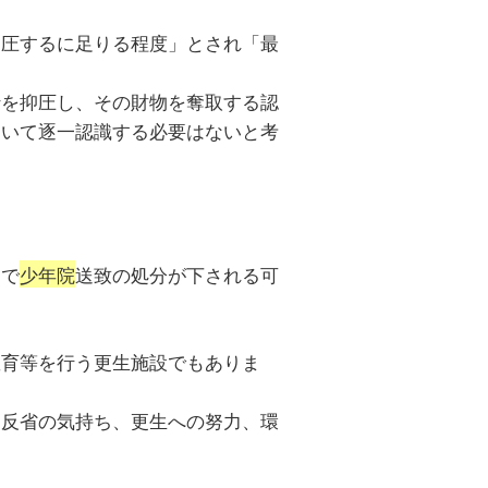
抑圧するに足りる程度」とされ「最
行を抑圧し、その財物を奪取する認
ついて逐一認識する必要はないと考
判で
少年院
送致の処分が下される可
教育等を行う更生施設でもありま
て反省の気持ち、更生への努力、環