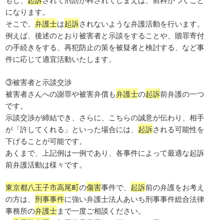
になります。
そこで、
弁護士
は
起訴
されないような弁護活動を行います。
例えば、後述のとおり被害者と示談をすることや、贖罪寄付
の手続きをする、再犯防止の策を被疑者と検討する、など事
件に応じて適宜活動いたします。
③被害者と示談交渉
被害者さんへの謝罪や被害弁償も
弁護士
の
起訴
前弁護の一つ
です。
示談交渉が締結でき、さらに、こちらの誠意が伝わり、相手
が「許してくれる」といった場合には、
起訴
される可能性を
下げることが可能です。
あくまで、上記例は一例であり、各事件によって最適な起訴
前弁護活動は様々です。
東京都八王子市高尾町
の
傷害
事件で、
起訴
前の弁護をお考え
の方は、
刑事事件
に強い弁護士法人あいち刑事事件総合法律
事務所の
弁護士
まで一度ご相談ください。