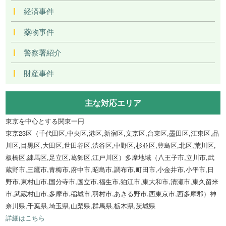
経済事件
薬物事件
警察署紹介
財産事件
主な対応エリア
東京を中心とする関東一円
東京23区（千代田区,中央区,港区,新宿区,文京区,台東区,墨田区,江東区,品
川区,目黒区,大田区,世田谷区,渋谷区,中野区,杉並区,豊島区,北区,荒川区,
板橋区,練馬区,足立区,葛飾区,江戸川区）多摩地域（八王子市,立川市,武
蔵野市,三鷹市,青梅市,府中市,昭島市,調布市,町田市,小金井市,小平市,日
野市,東村山市,国分寺市,国立市,福生市,狛江市,東大和市,清瀬市,東久留米
市,武蔵村山市,多摩市,稲城市,羽村市,あきる野市,西東京市,西多摩郡）神
奈川県,千葉県,埼玉県,山梨県,群馬県,栃木県,茨城県
詳細はこちら