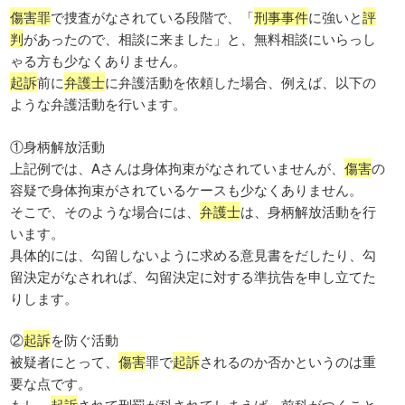
傷害罪
で捜査がなされている段階で、「
刑事事件
に強いと
評
判
があったので、相談に来ました」と、無料相談にいらっし
ゃる方も少なくありません。
起訴
前に
弁護士
に弁護活動を依頼した場合、例えば、以下の
ような弁護活動を行います。
①身柄解放活動
上記例では、Aさんは身体拘束がなされていませんが、
傷害
の
容疑で身体拘束がされているケースも少なくありません。
そこで、そのような場合には、
弁護士
は、身柄解放活動を行
います。
具体的には、勾留しないように求める意見書をだしたり、勾
留決定がなされれば、勾留決定に対する準抗告を申し立てた
りします。
②
起訴
を防ぐ活動
被疑者にとって、
傷害
罪で
起訴
されるのか否かというのは重
要な点です。
もし、
起訴
されて刑罰が科されてしまえば、前科がつくこと