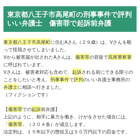
東京都八王子市高尾町の刑事事件で評判
いい弁護士 傷害罪で起訴前弁護
東京都八王子市高尾町
に住むAさん（２９歳）は、Vさんを殴
って怪我させてしまいました。
Vから被害届が出されたAさんは、
傷害罪
の容疑で
高尾警察署
に呼ばれています。
Vさんは、被害者対応も含めて、
起訴
される前にできる限りの
ことをしたいと考え、
刑事事件
で
評判
のいい弁護士事務所の
弁護士
に相談へ行きました。
（フィクションです）
【
傷害罪
での
起訴
前弁護】
上記のように、相手に暴力を働き、けがをさせた場合には、
「
傷害罪
」（２０４条）が成立します。
法定刑は、１５年以下の懲役又は５０万円以下の罰金です。