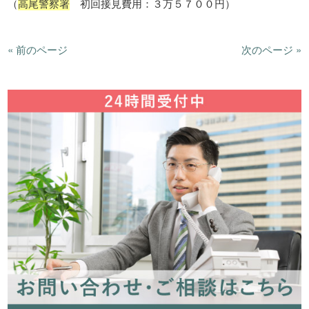
（
高尾警察署
初回接見費用：３万５７００円）
« 前のページ
次のページ »