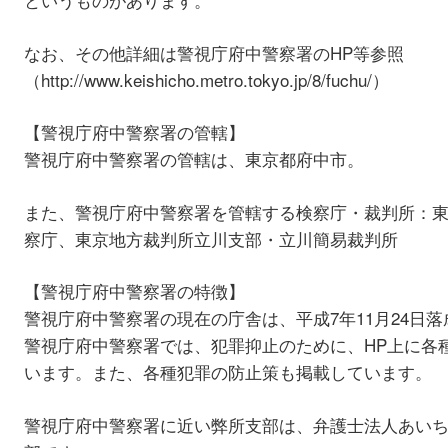
なお、その他詳細は警視庁府中警察署のHP等参照
（http://www.keishicho.metro.tokyo.jp/8/fuchu/）
【警視庁府中警察署の管轄】
警視庁府中警察署の管轄は、東京都府中市。
また、警視庁府中警察署を管轄する検察庁・裁判所：
察庁、東京地方裁判所立川支部・立川簡易裁判所
【警視庁府中警察署の特徴】
警視庁府中警察署の現在の庁舎は、平成7年11月24日
警視庁府中警察署では、犯罪抑止のために、HP上に各
います。また、各種犯罪の防止策も掲載しています。
警視庁府中警察署に近い弊所支部は、弁護士法人あい