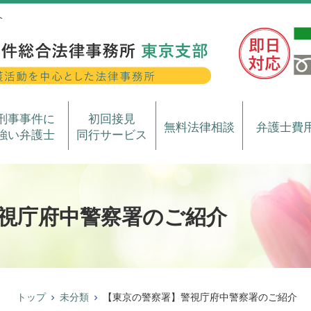
介
刑事事件に
初回接見
無料法律相談
弁護士費
強い弁護士
同行サービス
視庁府中警察署のご紹介
トップ
未分類
【東京の警察署】警視庁府中警察署のご紹介