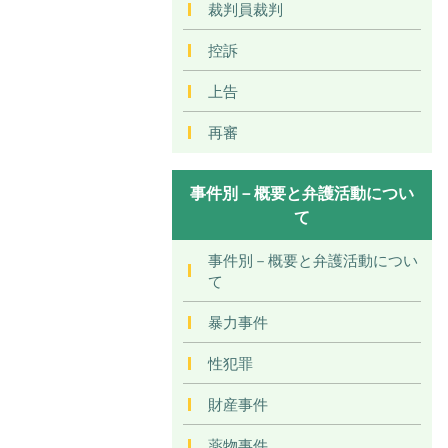
裁判員裁判
控訴
上告
再審
事件別－概要と弁護活動につい
て
事件別－概要と弁護活動につい
て
暴力事件
性犯罪
財産事件
薬物事件