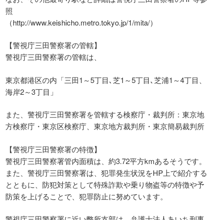
照
（http://www.keishicho.metro.tokyo.jp/1/mita/）
【警視庁三田警察署の管轄】
警視庁三田警察署の管轄は、
東京都港区の内「三田1～5丁目､芝1～5丁目､芝浦1～4丁目、
海岸2～3丁目」
また、警視庁三田警察署を管轄する検察庁・裁判所：東京地
方検察庁・東京区検察庁、東京地方裁判所・東京簡易裁判所
【警視庁三田警察署の特徴】
警視庁三田警察署管内面積は、約3.72平方kmあるそうです。
また、警視庁三田警察署は、犯罪発生状況をHP上で紹介する
とともに、防犯対策として特殊詐欺や乗り物盗等の特徴や予
防策を上げることで、犯罪防止に努めています。
警視庁三田警察署に近い弊所支部は、弁護士法人あいち刑事