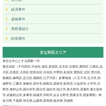
経済事件
薬物事件
警察署紹介
財産事件
主な対応エリア
東京を中心とする関東一円
東京23区（千代田区,中央区,港区,新宿区,文京区,台東区,墨田区,江東区,品
川区,目黒区,大田区,世田谷区,渋谷区,中野区,杉並区,豊島区,北区,荒川区,
板橋区,練馬区,足立区,葛飾区,江戸川区）多摩地域（八王子市,立川市,武
蔵野市,三鷹市,青梅市,府中市,昭島市,調布市,町田市,小金井市,小平市,日
野市,東村山市,国分寺市,国立市,福生市,狛江市,東大和市,清瀬市,東久留米
市,武蔵村山市,多摩市,稲城市,羽村市,あきる野市,西東京市,西多摩郡）神
奈川県,千葉県,埼玉県,山梨県,群馬県,栃木県,茨城県