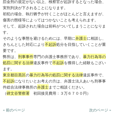
罰金刑の規定がない以上、検察官が起訴するとなった場合、
実刑判決が下されることになります。
初犯の場合、執行猶予が付くことがほとんどと言えますが、
傷害の態様等によってはつかないことも考えられます。
そして、起訴された場合は前科がついてしまうことになりま
す。
そのような事態を避けるためには、早期に
弁護士
に相談し、
きちんとした対応により
不起訴
処分を目指していくことが重
要です。
弊所は、
刑事事件
専門の弁護士事務所であり、
暴力行為等の
処罰に関する法律
違反事件で
不起訴
を獲得した経験もござい
ます。
東京都目黒区
の
暴力行為等の処罰に関する法律
違反事件で、
不起訴
になりたいとお考えの方は、弁護士法人あいち刑事事
件総合法律事務所の
弁護士
までご相談ください。
（
碑文谷警察署
初回接見費用：３万６７００円）
« 前のページ
次のページ »