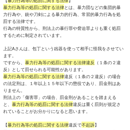
【
暴力行為等の処罰に関する法律
】
暴力行為等の処罰に関する法律
とは、暴力団などの集団的暴
力行為や、銃や刀剣による暴力的行為、常習的暴力行為を処
罰する法律です。
行為の特質性から、刑法上の暴行罪や脅迫罪よりも重く処罰
するために制定されています。
上記Aさんは、包丁という凶器を使って相手に怪我をさせてい
ます。
ですから、
暴力行為等の処罰に関する法律違反
（１条の２違
反）として罰せられる可能性があります。
暴力行為等の処罰に関する法律
違反（１条の２違反）の場合
の法定刑は、１年以上１５年以下の懲役であり、罰金刑はあ
りません。
刑法上の「傷害罪」の場合、罰金刑があることを踏まえる
と、
暴力行為等の処罰に関する法律
違反は重く罰則が規定さ
れていることがお分かりになると思います。
【
暴力行為等の処罰に関する法律
違反で
不起訴
】