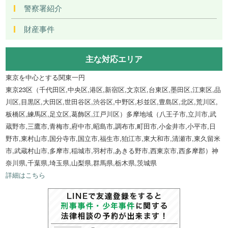
警察署紹介
財産事件
主な対応エリア
東京を中心とする関東一円
東京23区（千代田区,中央区,港区,新宿区,文京区,台東区,墨田区,江東区,品
川区,目黒区,大田区,世田谷区,渋谷区,中野区,杉並区,豊島区,北区,荒川区,
板橋区,練馬区,足立区,葛飾区,江戸川区）多摩地域（八王子市,立川市,武
蔵野市,三鷹市,青梅市,府中市,昭島市,調布市,町田市,小金井市,小平市,日
野市,東村山市,国分寺市,国立市,福生市,狛江市,東大和市,清瀬市,東久留米
市,武蔵村山市,多摩市,稲城市,羽村市,あきる野市,西東京市,西多摩郡）神
奈川県,千葉県,埼玉県,山梨県,群馬県,栃木県,茨城県
詳細はこちら