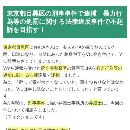
東京都目黒区の刑事事件で逮捕 暴力行
為等の処罰に関する法律違反事件で不起
訴を目指す！
東京都目黒区
に住むAさんは、友人VとAの家で飲んでいた
際、口論になり、台所にあった刺身包丁をVに突き付けて、V
に怪我をさせてしまいました。
Vから通報を受けた
碑文谷警察署
の警察官はAを
暴力行為等の
処罰に関する法律
違反で
逮捕
しました。
Aは、「酔って気が大きくなっていた。殺すつもりなどはなか
った。Vには申し訳ないことをしてしまった」と言っていま
す。
Aの両親は、
刑事事件
に強い弁護士事務所の
弁護士
に、今回の
件について相談をしました。
（フィクションです）