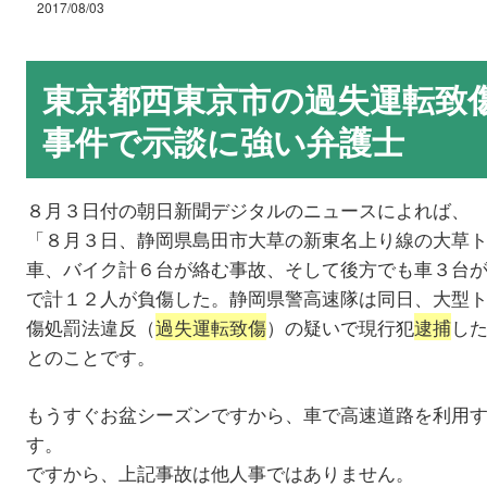
2017/08/03
東京都西東京市の過失運転致
事件で示談に強い弁護士
８月３日付の朝日新聞デジタルのニュースによれば、
「８月３日、静岡県島田市大草の新東名上り線の大草
車、バイク計６台が絡む事故、そして後方でも車３台
で計１２人が負傷した。静岡県警高速隊は同日、大型ト
傷処罰法違反（
過失運転致傷
）の疑いで現行犯
逮捕
し
とのことです。
もうすぐお盆シーズンですから、車で高速道路を利用
す。
ですから、上記事故は他人事ではありません。