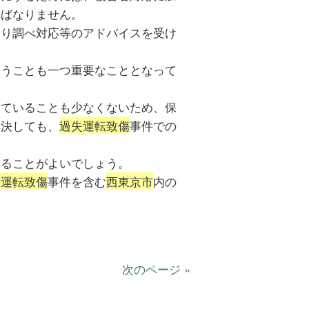
ればなりません。
取り調べ対応等のアドバイスを受け
いうことも一つ重要なこととなって
っていることも少なくないため、保
解決しても、
過失運転致傷
事件での
みることがよいでしょう。
失運転致傷
事件を含む
西東京市
内の
次のページ »