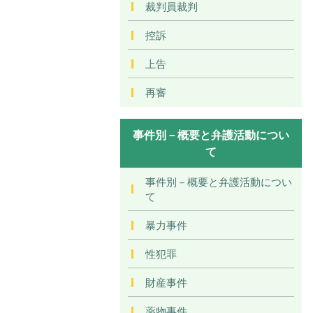
裁判員裁判
控訴
上告
再審
事件別－概要と弁護活動につい
て
事件別－概要と弁護活動につい
て
暴力事件
性犯罪
財産事件
薬物事件