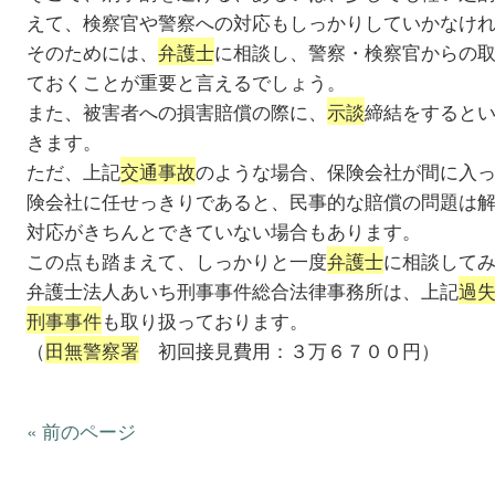
えて、検察官や警察への対応もしっかりしていかなけ
そのためには、
弁護士
に相談し、警察・検察官からの
ておくことが重要と言えるでしょう。
また、被害者への損害賠償の際に、
示談
締結をすると
きます。
ただ、上記
交通事故
のような場合、保険会社が間に入
険会社に任せっきりであると、民事的な賠償の問題は
対応がきちんとできていない場合もあります。
この点も踏まえて、しっかりと一度
弁護士
に相談して
弁護士法人あいち刑事事件総合法律事務所は、上記
過
刑事事件
も取り扱っております。
（
田無警察署
初回接見費用：３万６７００円）
« 前のページ