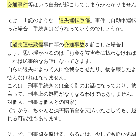
交通事件
等はいつ自分が起こしてしまうかわかりませ
では、上記のような「
過失運転致傷
」事件（自動車運
った場合、手続きはどうなっていくのでしょうか。
【
過失運転致傷
事件等の
交通事故
を起こした場合】
まず、思い浮かべるのは「お金を被害者に払わなけれ
これは民事的なお話になってきます。
自らの過失によって人に怪我をさせたり、物を壊した
払わなければなりません。
これは、刑事手続きとは全く別のお話になっており、
言って、刑事上の処罰がなくなるわけではありません
対個人、刑事は個人との国家）
ですから、ちゃんと損害賠償金を支払ったとしても、
れる可能性もあります。
そこで、刑事罰を避ける、あるいは、少しでも軽い処