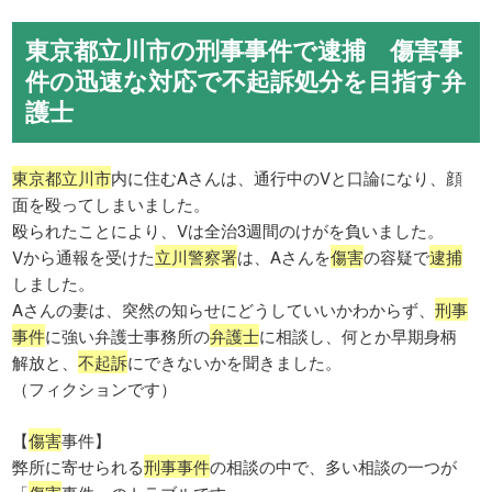
東京都立川市の刑事事件で逮捕 傷害事
件の迅速な対応で不起訴処分を目指す弁
護士
東京都立川市
内に住むAさんは、通行中のVと口論になり、顔
面を殴ってしまいました。
殴られたことにより、Vは全治3週間のけがを負いました。
Vから通報を受けた
立川警察署
は、Aさんを
傷害
の容疑で
逮捕
しました。
Aさんの妻は、突然の知らせにどうしていいかわからず、
刑事
事件
に強い弁護士事務所の
弁護士
に相談し、何とか早期身柄
解放と、
不起訴
にできないかを聞きました。
（フィクションです）
【
傷害
事件】
弊所に寄せられる
刑事事件
の相談の中で、多い相談の一つが