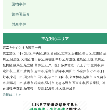
薬物事件
警察署紹介
財産事件
主な対応エリア
東京を中心とする関東一円
東京23区（千代田区,中央区,港区,新宿区,文京区,台東区,墨田区,江東区,品
川区,目黒区,大田区,世田谷区,渋谷区,中野区,杉並区,豊島区,北区,荒川区,
板橋区,練馬区,足立区,葛飾区,江戸川区）多摩地域（八王子市,立川市,武
蔵野市,三鷹市,青梅市,府中市,昭島市,調布市,町田市,小金井市,小平市,日
野市,東村山市,国分寺市,国立市,福生市,狛江市,東大和市,清瀬市,東久留米
市,武蔵村山市,多摩市,稲城市,羽村市,あきる野市,西東京市,西多摩郡）神
奈川県,千葉県,埼玉県,山梨県,群馬県,栃木県,茨城県
詳細はこちら