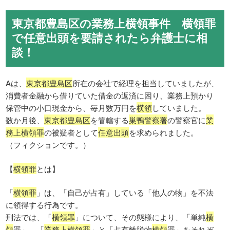
東京都豊島区の業務上横領事件 横領罪
で任意出頭を要請されたら弁護士に相
談！
Aは、
東京都豊島区
所在の会社で経理を担当していましたが、
消費者金融から借りていた借金の返済に困り、業務上預かり
保管中の小口現金から、毎月数万円を
横領
していました。
数か月後、
東京都豊島区
を管轄する
巣鴨警察署
の警察官に
業
務上横領罪
の被疑者として
任意出頭
を求められました。
（フィクションです。）
【
横領罪
とは】
「
横領罪
」は、「自己が占有」している「他人の物」を不法
に領得する行為です。
刑法では、「
横領罪
」について、その態様により、「単純
横
領
罪」、「
業務上横領罪
」と「占有離脱物
横領
罪」をそれぞ