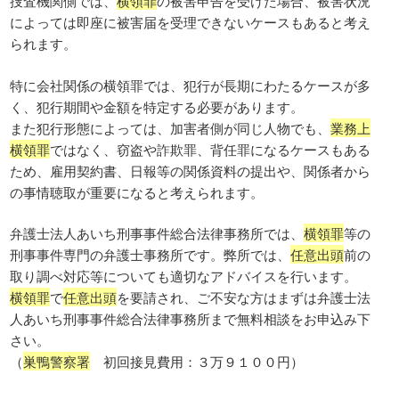
捜査機関側では、
横領罪
の被害申告を受けた場合、被害状況
によっては即座に被害届を受理できないケースもあると考え
られます。
特に会社関係の横領罪では、犯行が長期にわたるケースが多
く、犯行期間や金額を特定する必要があります。
また犯行形態によっては、加害者側が同じ人物でも、
業務上
横領罪
ではなく、窃盗や詐欺罪、背任罪になるケースもある
ため、雇用契約書、日報等の関係資料の提出や、関係者から
の事情聴取が重要になると考えられます。
弁護士法人あいち刑事事件総合法律事務所では、
横領罪
等の
刑事事件専門の弁護士事務所です。弊所では、
任意出頭
前の
取り調べ対応等についても適切なアドバイスを行います。
横領罪
で
任意出頭
を要請され、ご不安な方はまずは弁護士法
人あいち刑事事件総合法律事務所まで無料相談をお申込み下
さい。
（
巣鴨警察署
初回接見費用：３万９１００円）