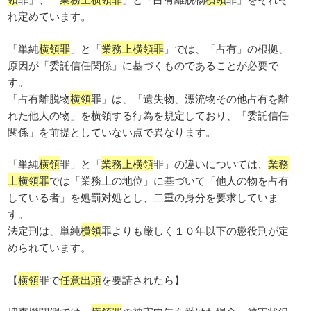
れ定めています。
「単純
横領罪
」と「
業務上横領罪
」では、「占有」の根拠、
原因が「委託信任関係」に基づくものであることが必要で
す。
「占有離脱物
横領
罪」は、「遺失物、漂流物その他占有を離
れた他人の物」を横領する行為を規定しており、「委託信任
関係」を前提としていない点で異なります。
「単純
横領
罪」と「
業務上横領
罪」の違いについては、
業務
上横領罪
では「業務上の地位」に基づいて「他人の物を占有
している者」を処罰対処とし、二重の身分を要求していま
す。
法定刑は、単純
横領
罪よりも厳しく１０年以下の懲役刑が定
められています。
【
横領
罪で
任意出頭
を要請されたら】