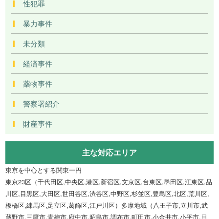
性犯罪
暴力事件
未分類
経済事件
薬物事件
警察署紹介
財産事件
主な対応エリア
東京を中心とする関東一円
東京23区（千代田区,中央区,港区,新宿区,文京区,台東区,墨田区,江東区,品
川区,目黒区,大田区,世田谷区,渋谷区,中野区,杉並区,豊島区,北区,荒川区,
板橋区,練馬区,足立区,葛飾区,江戸川区）多摩地域（八王子市,立川市,武
蔵野市,三鷹市,青梅市,府中市,昭島市,調布市,町田市,小金井市,小平市,日