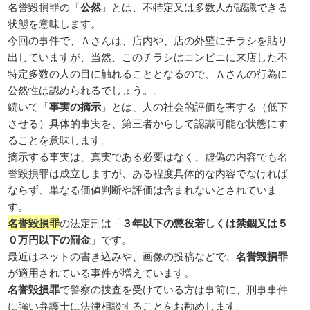
名誉毀損罪の「
公然
」とは、不特定又は多数人が認識できる
状態を意味します。
今回の事件で、Ａさんは、店内や、店の外壁にチラシを貼り
出していますが、当然、このチラシはコンビニに来店した不
特定多数の人の目に触れることとなるので、Ａさんの行為に
公然性は認められるでしょう。。
続いて「
事実の摘示
」とは、人の社会的評価を害する（低下
させる）具体的事実を、第三者からして認識可能な状態にす
ることを意味します。
摘示する事実は、真実である必要はなく、虚偽の内容でも名
誉毀損罪は成立しますが、ある程度具体的な内容でなければ
ならず、単なる価値判断や評価は含まれないとされていま
す。
名誉毀損罪
の法定刑は「
３年以下の懲役若しくは禁錮又は５
０万円以下の罰金
」です。
最近はネットの書き込みや、画像の投稿などで、
名誉毀損罪
が適用されている事件が増えています。
名誉毀損罪
で警察の捜査を受けている方は事前に、刑事事件
に強い弁護士に法律相談することをお勧めします。