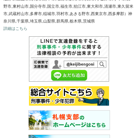
野市,東村山市,国分寺市,国立市,福生市,狛江市,東大和市,清瀬市,東久留米
市,武蔵村山市,多摩市,稲城市,羽村市,あきる野市,西東京市,西多摩郡）神
奈川県,千葉県,埼玉県,山梨県,群馬県,栃木県,茨城県
詳細はこちら