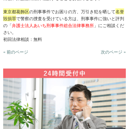
東京都葛飾区
の刑事事件でお困りの方、万引き犯を晒して
名誉
毀損罪
で警察の捜査を受けている方は、刑事事件に強いと評判
の「
弁護士法人あいち刑事事件総合法律事務所
」にご相談くだ
さい。
初回法律相談：無料
« 前のページ
次のページ »