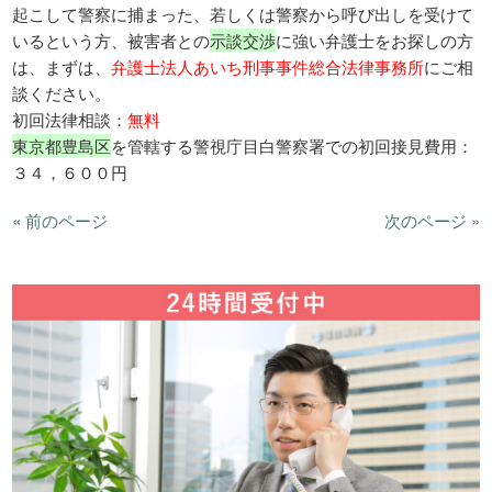
起こして警察に捕まった、若しくは警察から呼び出しを受けて
いるという方、被害者との
示談交渉
に強い弁護士をお探しの方
は、まずは、
弁護士法人あいち刑事事件総合法律事務所
にご相
談ください。
初回法律相談：
無料
東京都豊島区
を管轄する警視庁目白警察署での初回接見費用：
３４，６００円
« 前のページ
次のページ »