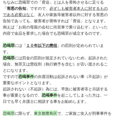
ちなみに恐喝罪での「脅迫」とは人を畏怖させるに足りる
「
害悪の告知
」ですので、
必ずしも被害者本人に対するもの
である必要はなく
、友人や家族等被害者以外に対する害悪の
告知であっても、被害者が畏怖すれば「脅迫」となります。
例えば「お前の母親の会社に街宣車で乗り込むぞ」といった
内容で金品を要求した場合でも恐喝罪が成立するのです。
恐喝罪
には「
１０年以下の懲役
」の罰則が定められていま
す。
恐喝罪
には罰金の罰則が規定されていないため、起訴された
場合、無罪又は懲役刑（執行猶予を含む）が言い渡されるこ
とになります。
ですので
恐喝事件
の弁護活動は起訴されない事（不起訴）が
重要なポイントとなります。
起訴されない（不起訴）為には、早急に被害者等と示談する
事が重要となるので、
恐喝事件
を起こしてしまった方は、一
日でも早く弁護士に相談する事をお勧めします。
恐喝罪
に限らず、
東京都豊島区
で、ご家族ご友人が刑事事件を