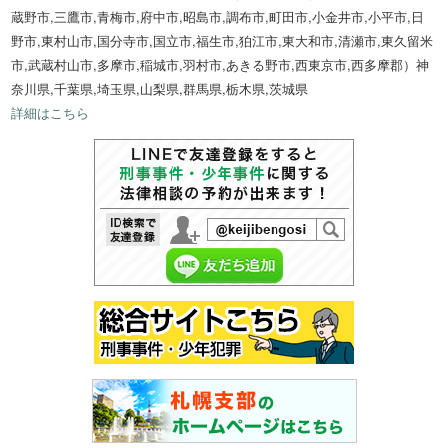
蔵野市,三鷹市,青梅市,府中市,昭島市,調布市,町田市,小金井市,小平市,日
野市,東村山市,国分寺市,国立市,福生市,狛江市,東大和市,清瀬市,東久留米
市,武蔵村山市,多摩市,稲城市,羽村市,あきる野市,西東京市,西多摩郡）神
奈川県,千葉県,埼玉県,山梨県,群馬県,栃木県,茨城県
詳細はこちら