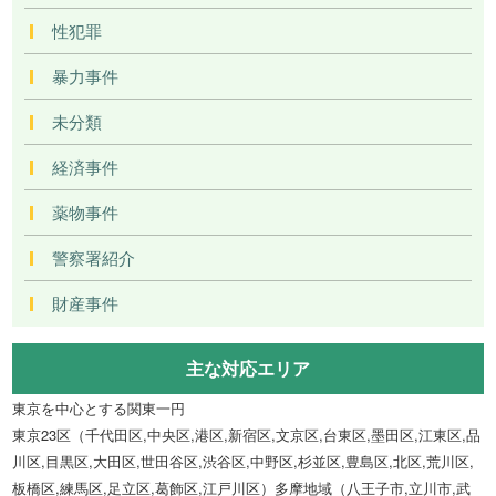
性犯罪
暴力事件
未分類
経済事件
薬物事件
警察署紹介
財産事件
主な対応エリア
東京を中心とする関東一円
東京23区（千代田区,中央区,港区,新宿区,文京区,台東区,墨田区,江東区,品
川区,目黒区,大田区,世田谷区,渋谷区,中野区,杉並区,豊島区,北区,荒川区,
板橋区,練馬区,足立区,葛飾区,江戸川区）多摩地域（八王子市,立川市,武