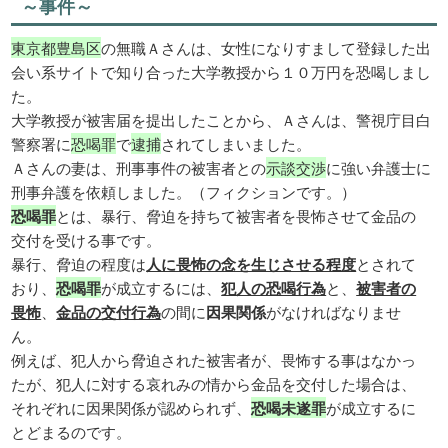
～事件～
東京都豊島区
の無職Ａさんは、女性になりすまして登録した出
会い系サイトで知り合った大学教授から１０万円を恐喝しまし
た。
大学教授が被害届を提出したことから、Ａさんは、警視庁目白
警察署に
恐喝罪
で
逮捕
されてしまいました。
Ａさんの妻は、刑事事件の被害者との
示談交渉
に強い弁護士に
刑事弁護を依頼しました。（フィクションです。）
恐喝罪
とは、暴行、脅迫を持ちて被害者を畏怖させて金品の
交付を受ける事です。
暴行、脅迫の程度は
人に畏怖の念を生じさせる程度
とされて
おり、
恐喝罪
が成立するには、
犯人の恐喝行為
と、
被害者の
畏怖
、
金品の交付行為
の間に
因果関係
がなければなりませ
ん。
例えば、犯人から脅迫された被害者が、畏怖する事はなかっ
たが、犯人に対する哀れみの情から金品を交付した場合は、
それぞれに因果関係が認められず、
恐喝未遂罪
が成立するに
とどまるのです。