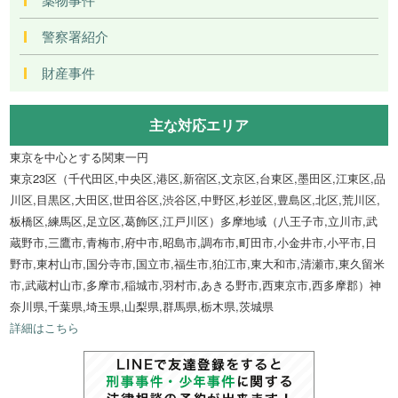
警察署紹介
財産事件
主な対応エリア
東京を中心とする関東一円
東京23区（千代田区,中央区,港区,新宿区,文京区,台東区,墨田区,江東区,品
川区,目黒区,大田区,世田谷区,渋谷区,中野区,杉並区,豊島区,北区,荒川区,
板橋区,練馬区,足立区,葛飾区,江戸川区）多摩地域（八王子市,立川市,武
蔵野市,三鷹市,青梅市,府中市,昭島市,調布市,町田市,小金井市,小平市,日
野市,東村山市,国分寺市,国立市,福生市,狛江市,東大和市,清瀬市,東久留米
市,武蔵村山市,多摩市,稲城市,羽村市,あきる野市,西東京市,西多摩郡）神
奈川県,千葉県,埼玉県,山梨県,群馬県,栃木県,茨城県
詳細はこちら