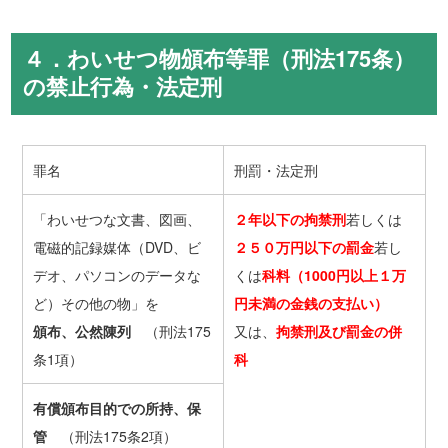
４．わいせつ物頒布等罪（刑法175条）
の禁止行為・法定刑
罪名
刑罰・法定刑
「わいせつな文書、図画、
２年以下の拘禁刑
若しくは
電磁的記録媒体（DVD、ビ
２５０万円以下の罰金
若し
デオ、パソコンのデータな
くは
科料（1000円以上１万
ど）その他の物」を
円未満の金銭の支払い）
頒布、公然陳列
（刑法175
又は、
拘禁刑及び罰金の併
条1項）
科
有償頒布目的での所持、保
管
（刑法175条2項）