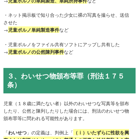
→
児童ポルノの単純製造、単純所持事件
など
・ネット掲示板で知り合った少女に裸の写真を撮らせ、送信
させた
→
児童ポルノ単純製造事件
など
・児童ポルノをファイル共有ソフトにアップし共有した
→
児童ポルノの公然陳列事件
など
３、わいせつ物頒布等罪（刑法１７５
条）
児童（１８歳に満たない者）以外のわいせつな写真等を頒布
したり、公然と陳列したりした場合には、刑法のわいせつ物
頒布罪等に問われる可能性があります。
「
わいせつ
」の定義は、判例上「
（ⅰ）いたずらに性欲を興