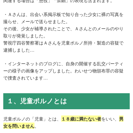
関連する場合は「懲役」「禁錮」の表現も含まれます。
・Ａさんは、出会い系掲示板で知り合った少女に裸の写真を
撮らせ、メールで送らせました。
その後、少女が補導されたことで、Ａさんとのメールのやり
取りが発覚しました。
警視庁四谷警察署はＡさんを児童ポルノ所持・製造の容疑で
逮捕しました…
・インターネットのブログに、自身の開催する乱交パーティ
ーの様子の画像をアップしました。わいせつ物頒布罪の容疑
で捜査されています…
１、児童ポルノとは
児童ポルノの「児童」とは、
１８歳に満たない者
をいい、
男
女を問いません
。