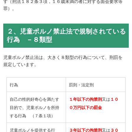
す（刑法１８２条３項，１６歳未満の者に対する面会要求等
罪）。
２、児童ポルノ禁止法で規制されている
行為 －８類型
児童ポルノ禁止法は、大きく８類型の行為について、刑罰を
規定しています。
行為
罰則・法定刑
自己の性的好奇心を満たす
１年以下の拘禁刑
又は
１０
目的で、児童ポルノを所持
０万円以下の罰金
する行為 （７条１項）
児童ポルノを提供する行
３年以下の拘禁刑
又は
３０