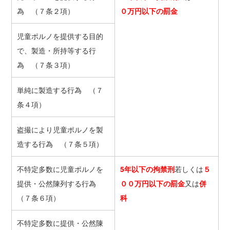
為 （７条２項）
０万円以下の罰金
児童ポルノを提供する目的
で、製造・所持等する行
為 （７条３項）
単純に製造する行為 （７
条４項）
盗撮により児童ポルノを製
造する行為 （７条５項）
不特定多数に児童ポルノを
5年以下の拘禁刑
若しくは
５
提供・公然陳列する行為
００万円以下の罰金
又は
併
（７条６項）
科
不特定多数に提供・公然陳