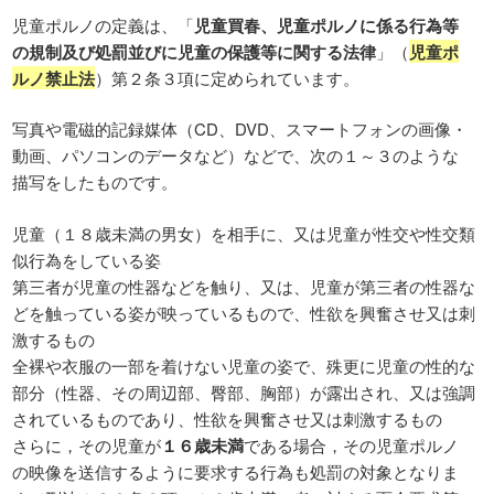
児童ポルノの定義は、「
児童買春、児童ポルノに係る行為等
の規制及び処罰並びに児童の保護等に関する法律
」（
児童ポ
ルノ禁止法
）第２条３項に定められています。
写真や電磁的記録媒体（CD、DVD、スマートフォンの画像・
動画、パソコンのデータなど）などで、次の１～３のような
描写をしたものです。
児童（１８歳未満の男女）を相手に、又は児童が性交や性交類
似行為をしている姿
第三者が児童の性器などを触り、又は、児童が第三者の性器な
どを触っている姿が映っているもので、性欲を興奮させ又は刺
激するもの
全裸や衣服の一部を着けない児童の姿で、殊更に児童の性的な
部分（性器、その周辺部、臀部、胸部）が露出され、又は強調
されているものであり、性欲を興奮させ又は刺激するもの
さらに，その児童が
１６歳未満
である場合，その児童ポルノ
の映像を送信するように要求する行為も処罰の対象となりま