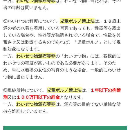
一方、
わいせつ物頒布等罪
は、わいせつ物に当たれば、その
者の年齢は問いません。
②わいせつの程度について、
児童ポルノ禁止法
は、１８歳未
満の者の水着を着用している写真であっても、性器等を露出
している場合や、性器等が強調されている場合で、性欲を興
奮させ又は刺激するものであれば、「児童ポルノ」として規
制対象になります。
一方、
わいせつ物頒布等罪
の「わいせつ物」には、客観的に
わいせつの程度が高いものである必要があります。そのた
め、単に水着姿の女性の写真のような場合、一般的にわいせ
つ物に当たりません。
③単純所持について、
児童ポルノ禁止法
は、
１年以下の拘禁
刑
又は
１００万円以下の罰金
となります。
一方、
わいせつ物頒布等罪
は、頒布等の目的でない単純な所
持を処罰していません。