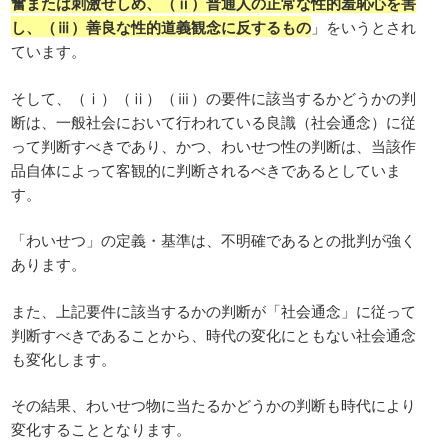
奮または刺激せしめ、（ⅱ）普通人の正常な性的羞恥心を害
し、（ⅲ）善良な性的道義観念に反するもの
」をいうとされ
ています。
そして、（ⅰ）（ⅱ）（ⅲ）の要件に該当するかどうかの判
断は、一般社会において行われている良識（社会通念）に従
って判断すべきであり、かつ、わいせつ性の判断は、当該作
品自体によって客観的に判断されるべきであるとしていま
す。
「わいせつ」の定義・基準は、不明確であるとの批判が強く
あります。
また、上記要件に該当するかの判断が「社会通念」に従って
判断すべきであることから、時代の変化にともない社会通念
も変化します。
その結果、わいせつ物に当たるかどうかの判断も時代により
変化することとなります。