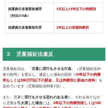
保護責任者遺棄致傷罪
3月以上15年以下の拘禁刑
（刑法219条）
保護責任者遺棄致死罪
3年以上の有期拘禁刑
３ 児童福祉法違反
児童福祉法は、「
児童に淫行をさせる行為
」（児童福祉法34
条1項6号）を禁止し、違反した場合の罰則（
10年以下の拘禁
刑もしくは300万円以下の罰金、又は拘禁刑と罰金の併科
）を
定めています（児童福祉法60条1項）。
また、児童に
淫行をさせる恐れのある者
に、それを知りなが
ら児童を
引き渡した場合
には、
3年以下の拘禁刑若しくは100