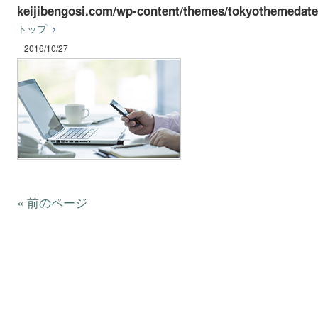
keijibengosi.com/wp-content/themes/tokyothemedate
トップ
2016/10/27
« 前のページ