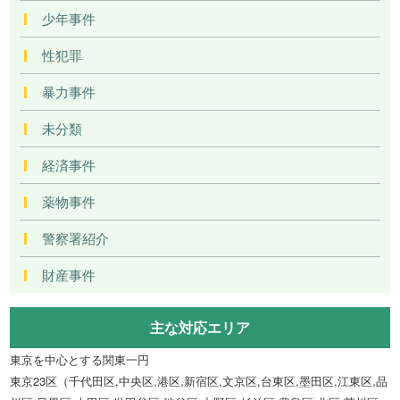
少年事件
性犯罪
暴力事件
未分類
経済事件
薬物事件
警察署紹介
財産事件
主な対応エリア
東京を中心とする関東一円
東京23区（千代田区,中央区,港区,新宿区,文京区,台東区,墨田区,江東区,品