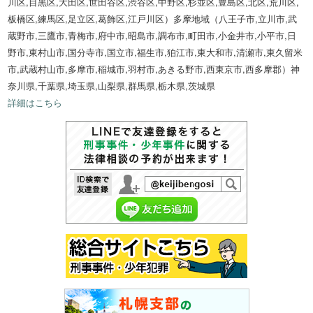
川区,目黒区,大田区,世田谷区,渋谷区,中野区,杉並区,豊島区,北区,荒川区,
板橋区,練馬区,足立区,葛飾区,江戸川区）多摩地域（八王子市,立川市,武
蔵野市,三鷹市,青梅市,府中市,昭島市,調布市,町田市,小金井市,小平市,日
野市,東村山市,国分寺市,国立市,福生市,狛江市,東大和市,清瀬市,東久留米
市,武蔵村山市,多摩市,稲城市,羽村市,あきる野市,西東京市,西多摩郡）神
奈川県,千葉県,埼玉県,山梨県,群馬県,栃木県,茨城県
詳細はこちら