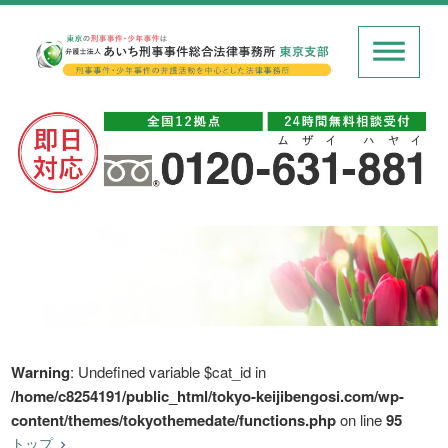
Warning
: Undefined variable $cat_id in
/home/c8254191/public_html/tokyo-keijibengosi.com/wp-
content/themes/tokyothemedate/functions.php
on line
95
トップ