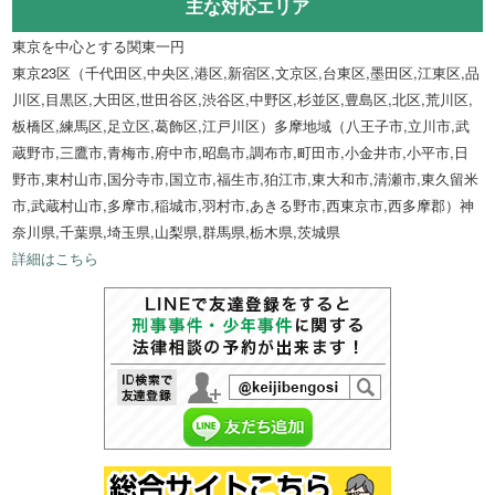
主な対応エリア
東京を中心とする関東一円
東京23区（千代田区,中央区,港区,新宿区,文京区,台東区,墨田区,江東区,品
川区,目黒区,大田区,世田谷区,渋谷区,中野区,杉並区,豊島区,北区,荒川区,
板橋区,練馬区,足立区,葛飾区,江戸川区）多摩地域（八王子市,立川市,武
蔵野市,三鷹市,青梅市,府中市,昭島市,調布市,町田市,小金井市,小平市,日
野市,東村山市,国分寺市,国立市,福生市,狛江市,東大和市,清瀬市,東久留米
市,武蔵村山市,多摩市,稲城市,羽村市,あきる野市,西東京市,西多摩郡）神
奈川県,千葉県,埼玉県,山梨県,群馬県,栃木県,茨城県
詳細はこちら