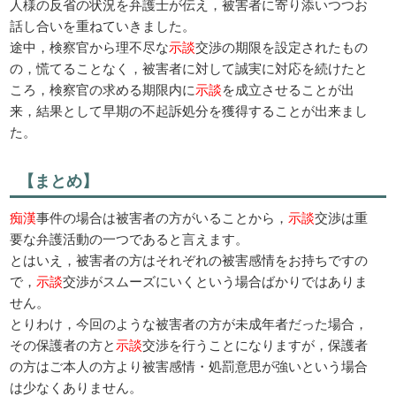
人様の反省の状況を弁護士が伝え，被害者に寄り添いつつお
話し合いを重ねていきました。
途中，検察官から理不尽な
示談
交渉の期限を設定されたもの
の，慌てることなく，被害者に対して誠実に対応を続けたと
ころ，検察官の求める期限内に
示談
を成立させることが出
来，結果として早期の不起訴処分を獲得することが出来まし
た。
【まとめ】
痴漢
事件の場合は被害者の方がいることから，
示談
交渉は重
要な弁護活動の一つであると言えます。
とはいえ，被害者の方はそれぞれの被害感情をお持ちですの
で，
示談
交渉がスムーズにいくという場合ばかりではありま
せん。
とりわけ，今回のような被害者の方が未成年者だった場合，
その保護者の方と
示談
交渉を行うことになりますが，保護者
の方はご本人の方より被害感情・処罰意思が強いという場合
は少なくありません。