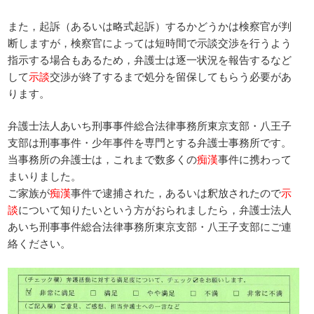
また，起訴（あるいは略式起訴）するかどうかは検察官が判
断しますが，検察官によっては短時間で示談交渉を行うよう
指示する場合もあるため，弁護士は逐一状況を報告するなど
して
示談
交渉が終了するまで処分を留保してもらう必要があ
ります。
弁護士法人あいち刑事事件総合法律事務所東京支部・八王子
支部は刑事事件・少年事件を専門とする弁護士事務所です。
当事務所の弁護士は，これまで数多くの
痴漢
事件に携わって
まいりました。
ご家族が
痴漢
事件で逮捕された，あるいは釈放されたので
示
談
について知りたいという方がおられましたら，弁護士法人
あいち刑事事件総合法律事務所東京支部・八王子支部にご連
絡ください。