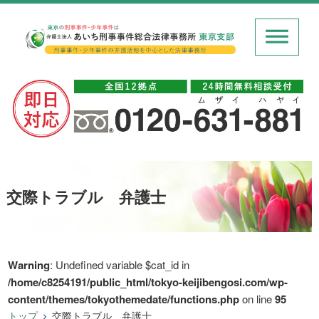
交際トラブル 弁護士
Warning
: Undefined variable $cat_id in
/home/c8254191/public_html/tokyo-keijibengosi.com/wp-
content/themes/tokyothemedate/functions.php
on line
95
トップ
交際トラブル 弁護士