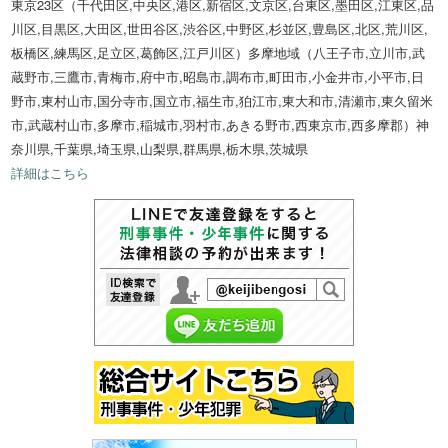
東京23区（千代田区,中央区,港区,新宿区,文京区,台東区,墨田区,江東区,品
川区,目黒区,大田区,世田谷区,渋谷区,中野区,杉並区,豊島区,北区,荒川区,
板橋区,練馬区,足立区,葛飾区,江戸川区）多摩地域（八王子市,立川市,武
蔵野市,三鷹市,青梅市,府中市,昭島市,調布市,町田市,小金井市,小平市,日
野市,東村山市,国分寺市,国立市,福生市,狛江市,東大和市,清瀬市,東久留米
市,武蔵村山市,多摩市,稲城市,羽村市,あきる野市,西東京市,西多摩郡）神
奈川県,千葉県,埼玉県,山梨県,群馬県,栃木県,茨城県
詳細はこちら