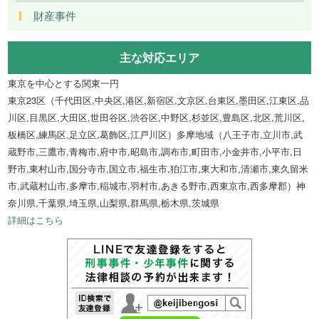
財産事件
主な対応エリア
東京を中心とする関東一円
東京23区（千代田区,中央区,港区,新宿区,文京区,台東区,墨田区,江東区,品
川区,目黒区,大田区,世田谷区,渋谷区,中野区,杉並区,豊島区,北区,荒川区,
板橋区,練馬区,足立区,葛飾区,江戸川区）多摩地域（八王子市,立川市,武
蔵野市,三鷹市,青梅市,府中市,昭島市,調布市,町田市,小金井市,小平市,日
野市,東村山市,国分寺市,国立市,福生市,狛江市,東大和市,清瀬市,東久留米
市,武蔵村山市,多摩市,稲城市,羽村市,あきる野市,西東京市,西多摩郡）神
奈川県,千葉県,埼玉県,山梨県,群馬県,栃木県,茨城県
詳細はこちら