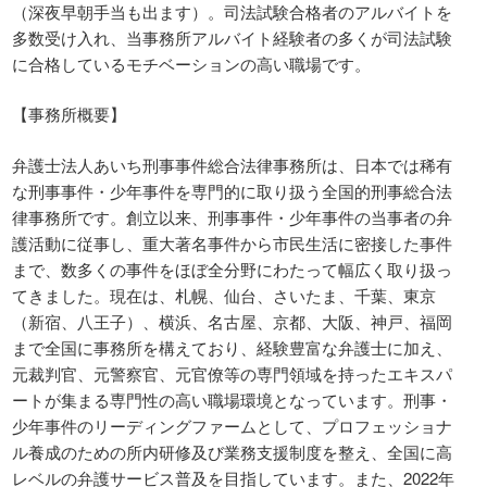
（深夜早朝手当も出ます）。司法試験合格者のアルバイトを
多数受け入れ、当事務所アルバイト経験者の多くが司法試験
に合格しているモチベーションの高い職場です。
【事務所概要】
弁護士法人あいち刑事事件総合法律事務所は、日本では稀有
な刑事事件・少年事件を専門的に取り扱う全国的刑事総合法
律事務所です。創立以来、刑事事件・少年事件の当事者の弁
護活動に従事し、重大著名事件から市民生活に密接した事件
まで、数多くの事件をほぼ全分野にわたって幅広く取り扱っ
てきました。現在は、札幌、仙台、さいたま、千葉、東京
（新宿、八王子）、横浜、名古屋、京都、大阪、神戸、福岡
まで全国に事務所を構えており、経験豊富な弁護士に加え、
元裁判官、元警察官、元官僚等の専門領域を持ったエキスパ
ートが集まる専門性の高い職場環境となっています。刑事・
少年事件のリーディングファームとして、プロフェッショナ
ル養成のための所内研修及び業務支援制度を整え、全国に高
レベルの弁護サービス普及を目指しています。また、2022年