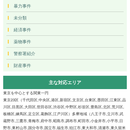
暴力事件
未分類
経済事件
薬物事件
警察署紹介
財産事件
主な対応エリア
東京を中心とする関東一円
東京23区（千代田区,中央区,港区,新宿区,文京区,台東区,墨田区,江東区,品
川区,目黒区,大田区,世田谷区,渋谷区,中野区,杉並区,豊島区,北区,荒川区,
板橋区,練馬区,足立区,葛飾区,江戸川区）多摩地域（八王子市,立川市,武
蔵野市,三鷹市,青梅市,府中市,昭島市,調布市,町田市,小金井市,小平市,日
野市,東村山市,国分寺市,国立市,福生市,狛江市,東大和市,清瀬市,東久留米