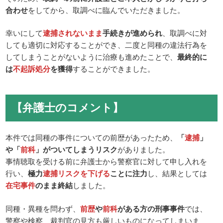
合わせ
をしてから、取調べに臨んでいただきました。
幸いにして
逮捕されないまま
手続きが進められ
、取調べに対
しても適切に対応することができ、二度と同種の違法行為を
してしまうことがないように治療も進めたことで、
最終的に
は
不起訴処分
を獲得
することができました。
【弁護士のコメント】
本件では同種の事件についての前歴があったため、
「
逮捕
」
や「
前科
」がついてしまうリスク
がありました。
事情聴取を受ける前に弁護士から警察官に対して申し入れを
行い、
極力
逮捕リスクを下げる
ことに注力
し、結果としては
在宅事件
のまま終結
しました。
同種・異種を問わず、
前歴
や
前科
がある方の刑事事件
では、
警察や検察、裁判官の見方も厳しいものになってしまいま