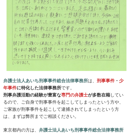
弁護士法人あいち刑事事件総合法律事務所
は、
刑事事件
・
少
年事件
に特化した法律事務所
です。
刑事弁護活動の経験が豊富な
専門の弁護士
が多数在籍
してい
るので、ご自身で刑事事件を起こしてしまったという方や、
ご家族が刑事事件を起こして逮捕されてしまったという方
は、まずは弊所までご相談ください。
東京都内の方は、
弁護士法人あいち刑事事件総合法律事務所