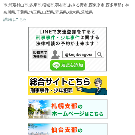
市,武蔵村山市,多摩市,稲城市,羽村市,あきる野市,西東京市,西多摩郡）神
奈川県,千葉県,埼玉県,山梨県,群馬県,栃木県,茨城県
詳細はこちら