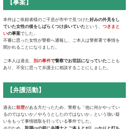
【事案】
本件はご依頼者様のご子息が市中で見つけた
好みの外見をし
ていた女性の後をしばらくつけ歩いていた
という、
つきまと
い
の事案
でした。
不審に思った女性が警察へ通報し、ご本人は警察署で事情を
聞かれることになりました。
ご本人は過去、
別の事件
で警察でお世話になっていた
ことも
あり、不安に思って弁護士に相談することにしました。
【弁護活動】
過去に
前歴
がある方だったため、警察も「他に何かやってい
るのではないか／やろうとしたのではないか」という強い疑
いをもって事情聴取を行っている事件でした。
そのため、
取調べの前に弁護士とご本人とがしっかりと打ち