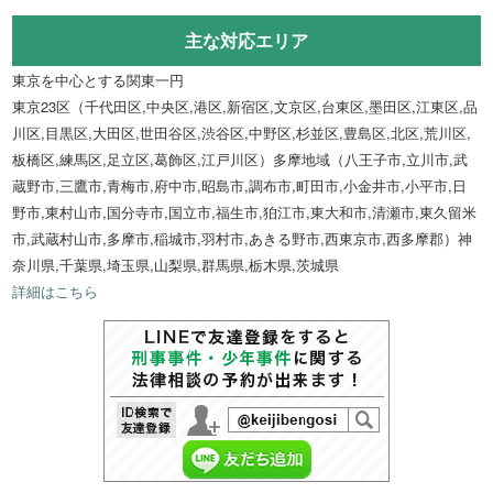
主な対応エリア
東京を中心とする関東一円
東京23区（千代田区,中央区,港区,新宿区,文京区,台東区,墨田区,江東区,品
川区,目黒区,大田区,世田谷区,渋谷区,中野区,杉並区,豊島区,北区,荒川区,
板橋区,練馬区,足立区,葛飾区,江戸川区）多摩地域（八王子市,立川市,武
蔵野市,三鷹市,青梅市,府中市,昭島市,調布市,町田市,小金井市,小平市,日
野市,東村山市,国分寺市,国立市,福生市,狛江市,東大和市,清瀬市,東久留米
市,武蔵村山市,多摩市,稲城市,羽村市,あきる野市,西東京市,西多摩郡）神
奈川県,千葉県,埼玉県,山梨県,群馬県,栃木県,茨城県
詳細はこちら