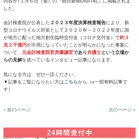
内容が1１月６日（金）の『朝日新聞DIGITAL』に掲載されま
した。
会計検査院が公表した
２０２３年度決算検査報告
により、新
型コロナウイルス対策として２０２０年～２０２２年度に国
が地方に配った地方創生臨時交付金（コロナ交付金）で
約３
兆２千億円
が不用になっていたことが明らかになった事案に
ついて、
元会計検査院官房審議官
であり
弁護士
という立場か
らの見解
を述べているインタビュー記事になります。
気になる方は、ぜひ一読ください。
▼記事をご覧になりたい方は
こちら
から（※一部有料記事で
す）
« 前のページ
次のページ »